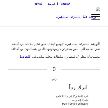
English
العربية
עברית
الورشه للمعرفه الجماهيريه تتوسع لهدف خلق نظم جديده من أجلكم
‏نحن بحاجه الى أناس محترفون وموهوبون,الذين يتضامنون مع ‏أهدافنا.
مطلوب/ه مطور/ه لمشروع سلطات محليه مكشوفه‏.
‏ للتفاصيل
0
ردود
اترك رداً
تريد المشاركة في هذا النقاش
شارك إن أردت
Feel free to contribute!