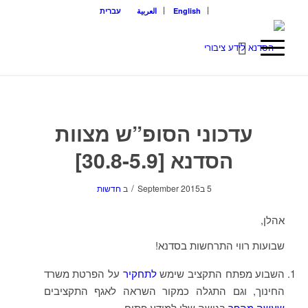
English
العربية
עברית
עדכוני הסופ”ש מצוות
הסדנא [30.8-5.9]
/
5 בSeptember 2015
ב
חדשות
אהלן,
שבועות רווי התרחשות בסדנא!
השבוע מפתח התקציב שימש
לתחקיר
על הפרטת משרד
החינוך, וגם התגלה כמקור השראה לאגף התקציבים
שעשה מהפך
בגישה שלו למידע פתוח.