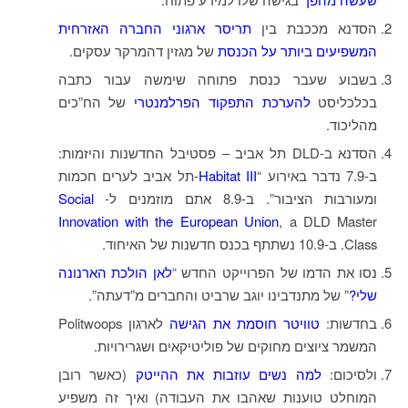
הסדנא מככבת בין
תריסר ארגוני החברה האזרחית
המשפיעים ביותר על הכנסת
של מגזין דהמרקר עסקים.
בשבוע שעבר כנסת פתוחה שימשה עבור כתבה
בכלכליסט
להערכת התפקוד הפרלמנטרי
של הח”כים
מהליכוד.
הסדנא ב-DLD תל אביב – פסטיבל החדשנות והיזמות:
ב-7.9 נדבר באירוע “
Habitat III
-תל אביב לערים חכמות
ומעורבות הציבור”. ב-8.9 אתם מוזמנים ל-
Social
Innovation with the European Union
, a DLD Master
Class. ב-10.9 נשתתף בכנס חדשנות של האיחוד.
נסו את הדמו של הפרוייקט החדש “
לאן הולכת הארנונה
שלי?
” של מתנדבינו יוגב שרביט והחברים מ”דעתה”.
בחדשות:
טוויטר חוסמת את הגישה
לארגון Politwoops
המשמר ציוצים מחוקים של פוליטיקאים ושגרירויות.
ולסיכום:
למה נשים עוזבות את ההייטק
(כאשר רובן
המוחלט טוענות שאהבו את העבודה) ואיך זה משפיע