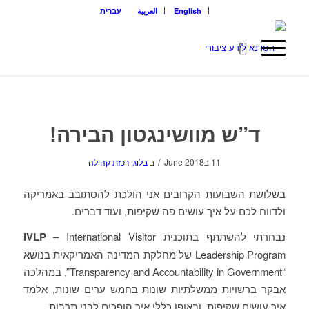
English
العربية
עברית
ד”ש מוושינגטון הבירה!
/
11 בJune 2018
ב
בלוג
,
רכזת קהילה
בשלושת השבועות הקרובים אני הולכת להסתובב באמריקה
ולדווח לכם על איך עושים פה שקיפות, ועוד דברים.
נבחרתי להשתתף בתוכנית
– International Visitor
IVLP
Leadership Program של מחלקת המדינה האמריקאית בנושא
“Transparency and Accountability in Government”, במהלכה
אבקר ברשויות ממשלתיות שונות בחמש ערים שונות, אלמד
איך עושים שקיפות, ובאופן כללי איך הופכים לבני תרבות.