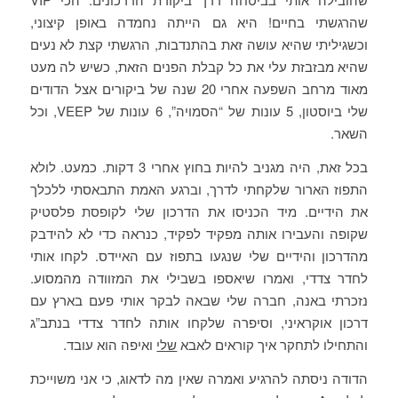
שהרגשתי בחיים! היא גם הייתה נחמדה באופן קיצוני,
וכשגיליתי שהיא עושה זאת בהתנדבות, הרגשתי קצת לא נעים
שהיא מבזבזת עלי את כל קבלת הפנים הזאת, כשיש לה מעט
מאוד מרחב השפעה אחרי 20 שנה של ביקורים אצל הדודים
שלי ביוסטון, 5 עונות של “הסמויה”, 6 עונות של VEEP, וכל
השאר.
בכל זאת, היה מגניב להיות בחוץ אחרי 3 דקות. כמעט. לולא
התפוז הארור שלקחתי לדרך, וברגע האמת התבאסתי ללכלך
את הידיים. מיד הכניסו את הדרכון שלי לקופסת פלסטיק
שקופה והעבירו אותה מפקיד לפקיד, כנראה כדי לא להידבק
מהדרכון והידיים שלי שנגעו בתפוז עם האיידס. לקחו אותי
לחדר צדדי, ואמרו שיאספו בשבילי את המזוודה מהמסוע.
נזכרתי באנה, חברה שלי שבאה לבקר אותי פעם בארץ עם
דרכון אוקראיני, וסיפרה שלקחו אותה לחדר צדדי בנתב”ג
והתחילו לתחקר איך קוראים לאבא
שלי
ואיפה הוא עובד.
הדודה ניסתה להרגיע ואמרה שאין מה לדאוג, כי אני משוייכת