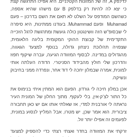
לדלפק A, זה של המזונות הקטלניים. היא אפילו התרגשה קצת
כי יצא לה להיות רק בדלפק B עם מישהו שהיא אספה,
כשהשם המודפס על השלט לא תאם את השם בדרכון – פעם
Muhamad ופעם Muhammad. בעודנו ממתינות, היא סיפרה
לי שבסופ”ש הזה וושינגטון כולה גועשת ומתרגשת לרגל הזכייה
התקדימית של קבוצת ההוקי המקומית בליגה הלאומית,
שצפויה תהלוכת ניצחון גדולה, בנוסף למצעד הגאווה,
מהגדולים במדינה. לבסוף המזוודה הגיעה, עברה שיקוף חפוז
והדרכון שלי חולץ מהבידוד הסניטרי. הדודה העלתה אותי
למונית, אמרה שבמלון יחכה לי דוד אחר, ונפרדה ממני בחיבוק
ונשיקה.
אכן במלון חיכה לי גורדון. הפעם הוא המתין איתי בנימוס את
כל התור לצ’ק-אין, בלי לעקוף. מתוך החלון של המונית העיר
נראתה לי אורבנית למדי, אז שאלתי אותו אם יש כאן תחבורה
ציבורית. הוא אמר שכן, יש מטרו, אבל המליץ לנסוע במונית,
לפעמים זה אפילו יותר זול.
זרקתי את המזוודה בחדר ואצתי רצתי כדי להספיק למצעד