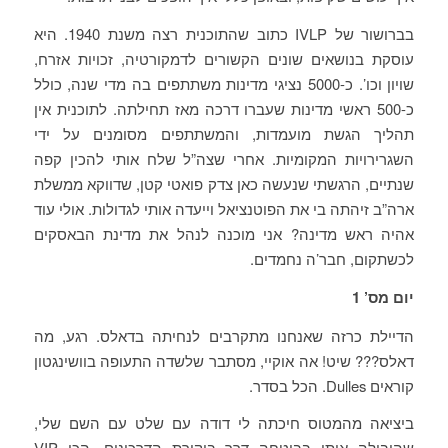
בברושור של IVLP כתוב שהתוכנית רצה משנת 1940. היא
עוסקת בנושאים שונים הקשורים לדמקורטיה, זכויות אזרח,
שויון וכו’. כ-5000 נציגי מדינות משתתפים בה מדי שנה, כולל
כ-500 ראשי מדינות שעברו דרכה מאז תחילתה. לתוכנית אין
תהליך הגשת מועמדות, והמשתתפים מסומנים על ידי
השגרירויות המקומיות. אחרי שצה”ל שלח אותי להכין קפה
שנתיים, הרגשתי שנעשה כאן צדק פואטי קטן, שדווקא ממשלת
ארה”ב זיהתה בי את הפוטנציאל וייעדה אותי לגדולות. אולי עוד
אהיה ראש מדינה? אני מוכנה לנהל את מדינת הבאסקים
לכשתקום, חבר’ה נחמדים.
יום מס’ 1
הדיילת כרזה שאנחנו מתקרבים לנחיתה בדאלס. רגע, מה
דאלס??? שיט! אה אוקיי, מסתבר שלשדה התעופה בוושינגטון
קוראים Dulles. הכל בסדר.
ביציאה מהמטוס חיכתה לי דודה עם שלט עם השם שלי,
שהובילה אותי בביטחה דרך ביקורת הדרכונים. הכי VIP