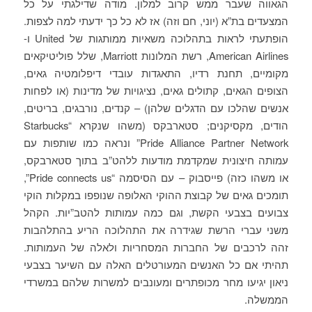
הגאווה שעבר ממש קרוב למלון. מודה שדילגתי על כל
המצעדים בת”א (יוני, חם וזה) אז לא כל כך ידעתי למה לצפות.
הופתעתי לראות בתהלוכה משאיות ממותגות של United ו-
American Airlines, רשת המלונות Marriott, שלל פוליטיקאים
מקומיים, תחנת רדיו, התאגדות עובדי דיפלומטיה גאים,
הצופים הגאים, קתולים גאים, נציגויות של מדינות (או לפחות
אנשים שהלכו עם הדגלים שלהן) – קנדים, נורבגים, בריטים,
הודים, מקסיקנים; סטארבקס (משהו שנקרא “Starbucks
Pride Alliance Partner Network” ונראה כמו שותפות עם
עמותה חיצונית שמקדמת מודעות ללהט”ב בתוך סטארבקס,
או משהו כזה) פייסבוק – עם הסיסמה “Pride connects us”,
תומכים גאים של קבוצת ההוקי האלופה שנופפו במקלות הוקי
צבועים בצבעי הקשת, וגם כמה עמותות להטב”יות. הקהל
משני עברי הרשת שגידרה את התהלוכה הריע בהתלהבות
זהה לרכבים של החברות המסחריות ולאלה של העמותות.
תהיתי אם כל האנשים המעורטלים האלה עם השיער בצבעי
ניאון יגיעו מחר מכופתרים ומעונבים למשרות שלהם במשרדי
הממשלה.