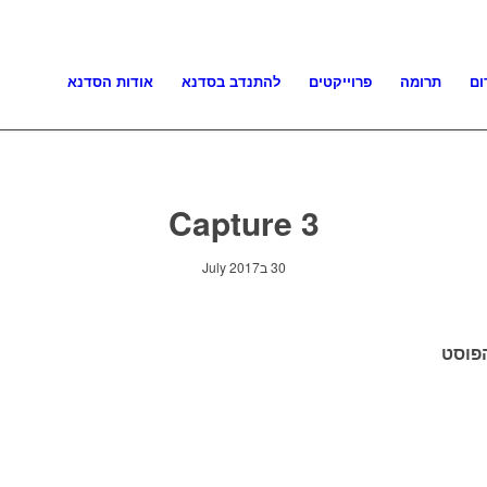
ום
תרומה
פרוייקטים
להתנדב בסדנא
אודות הסדנא
Capture 3
30 בJuly 2017
פוסט