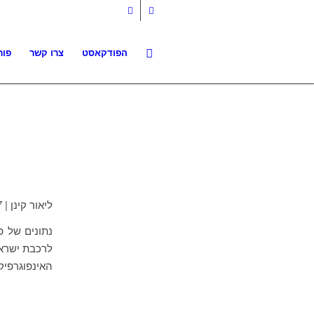
הפודקאסט
צרו קשר
פור
ליאור קינן | 4.11.17 | חדשות סוף השבוע קשת
לרכבת ישרא
האינפוגרפיקה 