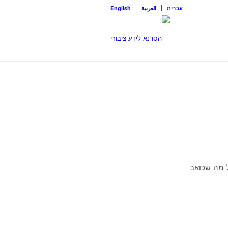
עברית
العربية
English
ה” בסדרת הכתבות “על הפסים” בחדשות 10 על כל מה שכואב