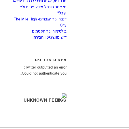
מדד דיוק אלטרנטיבי לרכבת ישראל
מי אמר פורטל מידע פתוח ולא
קיבל?
דנבר עיר הגבהים- The Mile High
City
בולטימור עיר הקסמים
ד”ש מוושינגטון הבירה!
ציוצים אחרונים
Twitter outputted an error:
Could not authenticate you..
UNKNOWN FEED