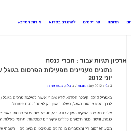
ום
תרומה
פרוייקטים
להתנדב בסדנא
אודות הסדנא
ארכיון תגיות עבור :
חברי כנסת
נתונים מעניינים מפעילות הפרסום בגוגל 
יוני 2012
/
/
3 בJuly 2012
0 תגובות
ב
בלוג
,
כנסת פתוחה
לדרך מסע פרסום בגוגל, בשלב ראשון רק לאתר “כנסת פתוחה”.
אלכס רוזנפרב השקיע המון עבודה בהקמה של שני ערוצי פרסום ראשוניי
כנסת, והשני עבור חיפושים כלליים שקשורים למפלגות ותחומי פעילות ה
מסע הפרסום רץ ומצטברים בו נתונים סטטיסטיים מעניינים – חשבתי שי