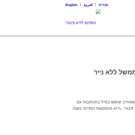
עברית
العربية
English
משל ללא נייר
 של פחות מ־50 אלף שקל מהחוק שמחייב שימוש במייל בתכתובות עם
ספקים, שעבר לפני פחות משנה, ולאפשר שימוש בנייר. לפי הסדנא לידע ציבורי, 41% מעסקאות המדינה בשנה