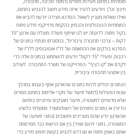
מומחיות בתחום פעילות מסויים (למשל סביבה, תחבורה,
חינוך וכו’) ויודעים להגיד איזה מידע חשוב להנגיש בתחום,
ואילו שאלות מעניין לשאול. הסדנא מצידה יודעת להביא את
המומחיות הטכנולוגית והנסיון בהקמת פרוייקטי מידע פתוח
בקוד פתוח. לדוגמה יש לנו שיתוף פעולה מוצלח עם ארגון “15
דקות – צרכני תחבורה ציבורית”, במסגרתו מנתחי נתונים של
הסדנא בודקים את ההתאמה של לו”ז אוטובוסים ללו”ז של
רכבות, ופעילי “15 דקות” יודעים להשתמש בנתונים אלה כדי
לקדם את “קו רציף” -הפרוייקט של משרד התחבורה לשילוב
בין אמצעי תחבורה ציבורית.
הנתונים יכולים להיות נתונים שהארגון אסף בעצמו במהלך
שנות הפעילות (למשל תיעוד של מקרי אלימות בתחום מסויים
שלא מדווחים למשטרה, תיעוד מאבקים עירוניים בתחום
הדיור) או נתונים פתוחים של רשות/משרד ממשלתי כלשהו
שהארגון יודע שהם מעניינים וחשובים (נתוני פשיעה של
המשטרה, נתוני זיהום אוויר) בין אם הרשות כבר מפרסמת
אותם באופן פתוח או שנדרש להגיש בקשת חופש מידע כדי