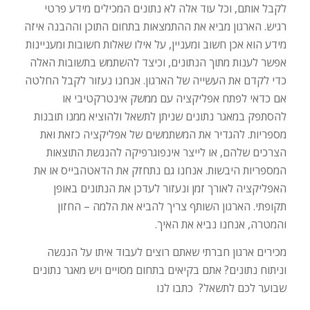
לקבל אותם, וכל עוד אלה לא נתונים המכילים מידע פרטי
רגיש. הארגון מביא את ההתמצאות בתחום התוכן וההבנה איזה
מידע הוא אכן חשוב ומעניין, על אילו שאלות חשובות ומעניינות
אפשר לענות מתוך הנתונים, וכיצד להשתמש בתשובות האלה
כדי לקדם את העשייה של הארגון. אנחנו נעזור לקבל החלטה
אם כדאי לפתח אפליקציה עם ממשק אינטרקטיבי או
להסתפק במאגר נתונים שניתן לתשאל ולהוציא ממנו תובנות
מספריות. להגדיר את המשתמשים של אפליקציה כזאת ואת
הצרכים שלהם, או לייצר אינפוגרפיקה להנגשת התוצאות
המספריות היבשות. אנחנו גם נתחזק את הדאטהבייס או את
האפליקציה לאורך זמן ונעזור לעדכן את הנתונים באופן
תקופתי. הארגון השותף צריך להביא את הלמה – החזון
והמטרה, אנחנו נביא את האיך.
מכירים ארגון חברתי שאתם רוצים לעבוד איתו על הנגשה
וניתוח נתונים? אתם בקיאים בתחום מסויים ויש מאגר נתונים
שבוער לכם לתשאל? כתבו לנו