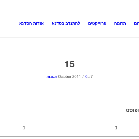
ום
תרומה
פרוייקטים
להתנדב בסדנא
אודות הסדנא
15
/
7 בOctober 2011
0 תגובות
פוסט