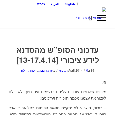
English
العربية
עברית
עדכוני הסופ”ש מהסדנא
לידע ציבורי [13-17.4.14]
/
/
19 בApril 2014
0 תגובות
ב
עדכון שבועי
,
רכזת קהילה
הי.
מקווים שהחגים עוברים עליהם בנעימים ועם חיוך. לא יכלנו
לעצור את עצמנו מכמה תזכורות ועדכונים:
– כזכור, השבוע לא יתקיים מפגש הפיתוח בתל-אביב, אבל
ביום ד’ ב-19:00 תחזור הקהילה הירושלמית לתפקוד מלא,