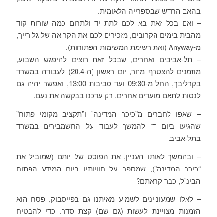
בהאב החדש שבספרייה הלאומית.
– ואם בכל זאת בא לכם לתת יד ולתרום כמה שורות קוד
מהבית בימים הקרובים, מזכירים לכם את הקריאה של גל רייך,
מ-Anyway (ואת רשימת המשימות הפתוחות).
– תל-אביבים ואחרים, שבכל זאת רוצים להיפגש השבוע,
מוזמנים להצטרף מחר, יום ראשון (ה-20.4) לעבודה במשרד
בקרליבך, החל מ-09:30 ועד סביבות 13:00, ואפשר יהיה גם
לנסות לתאם מועדים אחרים. רק עדכנו בבקשה את נעם.
– שאפו לחברים מ”כיכר המדינה” ו”תקציב מקומי פתוח”
שהגיעו ביום ד’ להמשך לעבוד על החשמבירים במשרד
בתל-אביב.
– ובהמשך לאותו העניין, את הפוסט של יותם (שמוביל את
“כיכר המדינה”), שמספר על חוויותיו ביום המידע הפתוח
הבינ”ל, כבר קראתם?
– לאלו שמעוניינים לשמוע מאיתנו גם בפייסבוק, פסח הוא
הזמנות מצויינת לעשות (גם שם) קצת סדר. כדי להבטיח