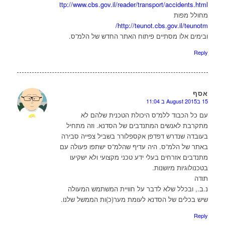
http://www.cbs.gov.il/reader/transport/accidents.html
מחולל מפות
http://teunot.cbs.gov.il/teunotm/
ובימים אלו מסתיים פיתוח האתר החדש של הלמ”ס.
Reply
אסף
15 בAugust 2015 ב 11:04
או
עם כל הכבוד ללמ”ס היכולת הטכנית שלהם לא
מתקרבת לאנשים המתנדבים של הסדנא. וזה מתחיל
בעובדה שנדרש דפדפן אקספלורר בשביל צפייה סבירה
באתר של הלמ”ס. היה עדיף שהלמ”ס ישתפו פעולה עם
מתנדבים אזרחים בעלי ידע טכני מקצועי ולא ישקיעו
בטכנולוגיות מיושנות.
תודה
נ.ב., ובכלל שלא לדבר על חוויית המשתמש המעולה
שיש בכלים של הסדנא לעומת מער(כ)ות הממשל שלנו.
Reply