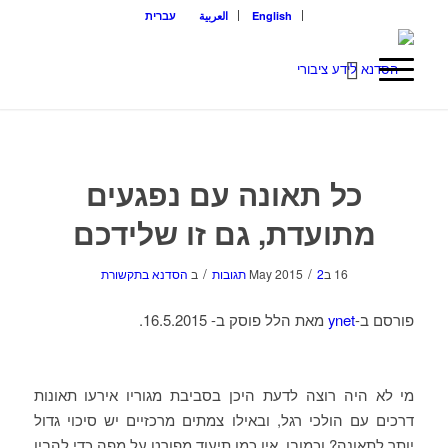
English
العربية
עברית
כל תאונה עם נפגעים
מתועדת, גם זו שלידכם
/
/
16 בMay 2015
2 תגובות
ב
הסדנא בתקשורת
פורסם ב-
ynet
מאת הלל פוסק ב- 16.5.2015.
מי לא היה רוצה לדעת היכן בסביבת מגוריו אירעו תאונות
דרכים עם הולכי רגל, ובאילו צמתים מרכזיים יש סיכוי גדול
יותר לתאונה? וכמובן, אין כמו תיעוד מפורט על מפה כדי להבין