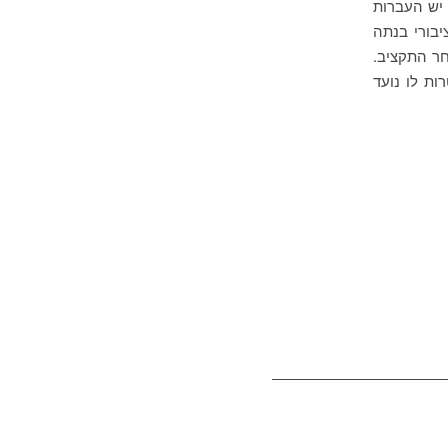
נדבים שיפענחו היכן יש העברות
יבורי בנתה
ר התקציב.
ת לו נועד