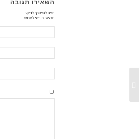
השאירו תגובה
רוצה להצטרף לדיון?
תרגישו חופשי לתרום!
עדכון אמצע השבוע מצוות הסדנא [17-
22.5]