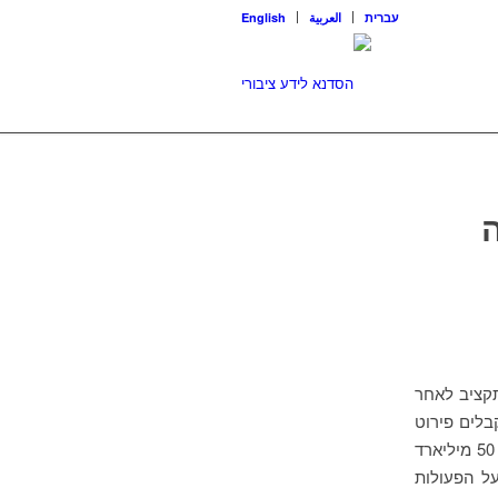
עברית
العربية
English
ציב שמאפשרת לשנות 87% מסעיפי התקציב לאחר
בלים פירוט
של סעיפי התקציב המועדים לשינוי מספיק זמן לפני ההצבעה. כתוצאה מכך עוברים 50 מיליארד
ל הפעולות