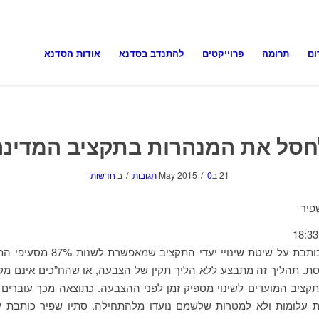
ום
תרומה
פרוייקטים
להתנדב בסדנא
אודות הסדנא
חסל את המנהרות בתקציב המדינה
/
/
21 בMay 2015
0 תגובות
ב
חדשות
פיר
סתיו שפיר כותבת על שיטת שינויי יעדי התק
ת. תהליך זה מתבצע ללא הליך תקין של הצבעה, או שהח”כים אינם מק
 עלומות ולא למטרות שלשמם נועדו מלהתחילה. סתיו שפיר כותבת ע