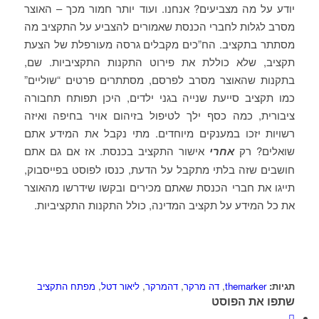
יודע על מה מצביעים? אנחנו. ועוד יותר חמור מכך – האוצר
מסרב לגלות לחברי הכנסת שאמורים להצביע על התקציב מה
מסתתר בתקציב. הח”כים מקבלים גרסה מעורפלת של הצעת
תקציב, שלא כוללת את פירוט התקנות התקציביות. שם,
בתקנות שהאוצר מסרב לפרסם, מסתתרים פרטים “שוליים”
כמו תקציב סייעת שנייה בגני ילדים, היכן תפותח תחבורה
ציבורית, כמה כסף ילך לטיפול בזיהום אויר בחיפה ואיזה
רשויות יזכו במענקים מיוחדים. מתי נקבל את המידע אתם
שואלים? רק
אחרי
אישור התקציב בכנסת. אז אם גם אתם
חושבים שזה בלתי מתקבל על הדעת, כנסו לפוסט בפייסבוק,
תייגו את חברי הכנסת שאתם מכירים ובקשו שידרשו מהאוצר
את כל המידע על תקציב המדינה, כולל התקנות התקציביות.
תגיות:
themarker
,
דה מרקר
,
דהמרקר
,
ליאור דטל
,
מפתח התקציב
שתפו את הפוסט