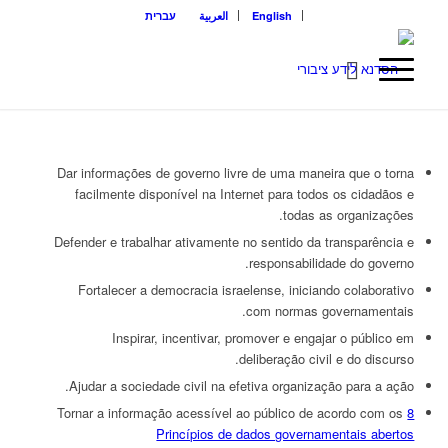
English
العربية
עברית
Dar informações de governo livre de uma maneira que o torna
facilmente disponível na Internet para todos os cidadãos e
todas as organizações.
Defender e trabalhar ativamente no sentido da transparência e
responsabilidade do governo.
Fortalecer a democracia israelense, iniciando colaborativo
com normas governamentais.
Inspirar, incentivar, promover e engajar o público em
deliberação civil e do discurso.
Ajudar a sociedade civil na efetiva organização para a ação.
Tornar a informação acessível ao público de acordo com os
8
Princípios de dados governamentais abertos