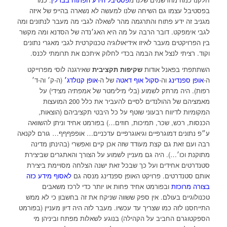
בפסטיבל עצמו גם השיחה שלנו למעשה לא נשארה בהייפ של איזה
מגניב זה ידע פתוח והתרגמה מהר לשאלה לגבי מה מעבר לנתונים ומה
לגבי אימפקט. דובר הרבה על מה היא האג׳נדה של הסדנא ומה מקשר
בין הפרויקטים מעבר לאיזו אידיאולוגיה טכנוקרטית לגבי מאגרי נתונים
וקוד. רציתי לנצל את הבמה בכדי לחלוק איתכם את תרומתי לכנס.
השתתפתי בפאנל אודות
שקיפות תקציבית
שאירגנה לוסי מפרוייקט
ה-
אופן ספנדינג
וה-
סקול אוף דאטה
של ה-
אופן קנולדג׳
(ה-ק׳ וה-ד׳
רפות). היה מרתק לשמוע (בלי מילימטר של אמפתיה מצידי) על
מאמציהם של ההולנדים לסיים להעביר את כלל 200 המועצות
המקומיות לדיווח רבעוני שוטף על כל היבטי תקציביהם (הוצאות,
הכנסות, רכש, שכר, תמיכות, חוזים…) בפורמט אחיד וניתן להשוואה
ע״פ נתונים דמוגרפיים וגיאוגרפיים עדכניים… אופפףףף… גורם לקנאה
רבה ועם זאת גם קצת מעודד שזה אכן קיים ואפשרי (בהינתן מדינה
מתוקנת וכו׳…). היה גם מעניין לשמוע על הצורך והאתגרים שביצירת
סטנדרטים אחידים ועל כך שבכל זאת ישנה הצלחה מסויימת ביצירת
אותם סטנדרטים. פרויקט האופן ספנדינג מנסה גם
לאסוף מידע כזה
בצורה מרוכזת
ובפורמט אחיד פחות או יותר כדי לרכז משאבים
טכנולוגיים בעולם. אין ספק ששווה שניקח את זה בחשבון כי לא ממש
התייחסנו לזה כמו שצריך עד עכשיו. מעבר לזה היה דיון מעניין (בפורמט
הספקטוגרם החביב על הקהילה) בנוגע לשאלות מפתח וביניהן מי