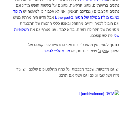
נתונים בריאותיים, נתוני קרקעות, נתונים על בקשות חופש מידע וגם
נתונים תקציביים (עבדיכם הנאמן). אני לא אכביר כי למעשה יש
תיעוד
כמעט מילה במילה של הסשן ב-Etherpad
אבל הדיון היה מרתק ממש
וגם הוביל לכמה וידויים מהקהל ובאופן כללי הרגשה של התבגרות
מסויימת של הקהילה והשיח. בריא למדי. אני מצרף גם את
השקופיות
שלי
פה לשיקופכם.
בנוסף לסשן, טין מהאנג׳ין-רום ואני התראיינו לפודקאסט של
האופן-ק
נול
ד
ג׳
ויצא די נחמד, אז
אני ממליץ להאזין
.
יש גם מדבקות, שכבר מככבות על כמה מהלפטופים שלכם. יש עוד
מזה אצל שבי ונועם וגם אצלי אם תרצו: