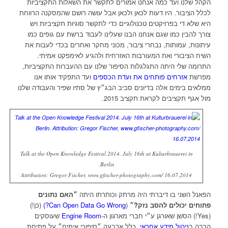
הקהל שלנו ועד כמה אנחנו אמורים לתקשר את השאלות התקציביות
לכלל הציבור. היו דעות לכאן ולכאן אבל עושה רושם שהמסקנה הרווחת
היא שלא די בפרויקטים טכנולוגיים כדי לתקשר סוגיות תקציביות ויש
צורך להבין כמו שגם אנחנו הבנו שעלינו לעבוד ברשת עם גופים כמו
עיתונות, עמותות, נבחרי ציבור, מכוני מחקר ואחרים בכדי לעבות את
השיח הציבורי ואת המעורבות האזרחית ולהגיע לאימפקט אמיתי.
התרומה שלי היתה התגלגלות הסיפור שלנו עם ההעברות התקציביות,
מפרשת
אזרחים פותחים את ועדת הכספים
ועד התפקיד אותו אנו
ממלאים בימים אלה בדיונים סביב הבג״ץ של סתיו שפיר והעבודה שלנו
מול אגף תקציבים לקראת תקציב 2015.
Talk at the Open Knowledge Festival 2014. July 16th at Kulturbrauerei in
Berlin.
Attribution: Gregor Fischer, www.gfischer-photography.com/ 16.07.2014
הפאנל השני בו דיברתי היה מרתק וכותרתו היתה
״האם נתונים
פתוחים יכולים להסב נזק?״
(
Can Open Data Go Wrong?)
(כן!)
(Yes!) הסשן שאורגן ע״י חברי מארגון ה-
Engine Room
שעוסקים
הרבה ב
ניהול מידע אחראי
, כלל ארבעה ״סיפורי אימים״ על פתיחת