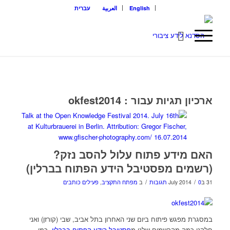
English
العربية
עברית
ארכיון תגיות עבור :
okfest2014
האם מידע פתוח עלול להסב נזק?
(רשמים מפסטיבל הידע הפתוח בברלין)
/
/
31 בJuly 2014
0 תגובות
ב
מפתח התקציב
,
פעילים כותבים
במסגרת מפגש פיתוח ביום שני האחרון בתל אביב, שבי (קורזן) ואני
חלקנו כמה מהרשמים שלנו מ
פסטיבל הידע הפתוח בברלין
. כמו