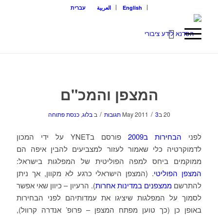
English
العربية
עברית
המצפן והמכ"ם
/
/
20 בMay 2011
3 תגובות
ב
בלוג
,
כנסת פתוחה
לפני
הבחירות ב2009
פורסם בYNET על ידי המכון
לדמוקרטיה כלי שאמור לעזור למצביעים להבין איפה הם
ממוקמים ביחס למפה הפוליטית של המפלגות בישראל:
המצפן הפוליטי
. (המצפן הישראלי כרגע לא מקוון, אך ניתן
להתרשם
ממצפנים במדינות אחרות
). הרעיון – כיוון שאי אפשר
לסמוך על המפלגות שיציגו את עמדותיהם לפני הבחירות
באופן כן (כך טוען מפתח המצפן – פרופ’ אנדרה קרוול),