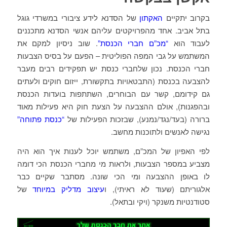
בקרוב יתקיים
האקתון
של הסדנא לידע ציבורי במשרדי גוגל
בתל אביב. אחד מהפרויקטים עליהם אנשי הסדנא מתכננים
לעבוד הוא
“מכ”ם חברי הכנסת”
. שוב ניסיון למקם את
המשתמש על גבי המפה הפוליטית – הפעם על בסיס הצבעות
חברי הכנסת. נכון שלחברי כנסת יש תפקידים רבים מעבר
להצבעה בכנסת (התבטאויות בתקשורת, ייזום חוקים ולעתים
גם קידומם, קשר עם הבוחרים, השתתפות בועדות הכנסת
ובהפגנות), אולם ההצבעה על הצעת חוק היא פעילות מאוד
ברורה (בעד/נגד/נמנע), שבזכות הפעילות של
“כנסת פתוחה”
נגישה לאנשים ולתוכנות מחשב.
לפי האפיון של המכ”ם, משתמש יוכל לענות איך הוא היה
מצביע במספר הצבעות, ולראות מי מחברי הכנסת הכי דומה
לו באופן ההצבעה ומי הכי שונה. מסתבר שקיים כבר
אלגוריתם (שעוד לא ראיתי), ו
עיצוב מדליק במיוחד
של
סטודנטיות משנקר (ויקי ובתאל).