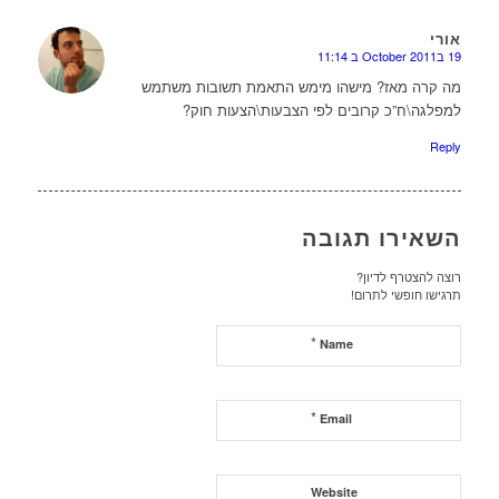
אורי
19 בOctober 2011 ב 11:14
או
מה קרה מאז? מישהו מימש התאמת תשובות משתמש
למפלגה\ח”כ קרובים לפי הצבעות\הצעות חוק?
Reply
השאירו תגובה
רוצה להצטרף לדיון?
תרגישו חופשי לתרום!
*
Name
*
Email
Website