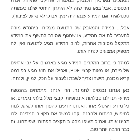
הכספים, אבל בואו נגיד שזה לא היתרון היחסי שלנו כעמותה
טכנולוגית, וגם המידע עצמו היה זמין, אם כי לא נגיש, לציבור).
אבל… במידה והמאבק של התנועה מצליח- ביהמ”ש מורה
להעביר לה את המידע, או שהגוף שסירב לחשוף את המידע
מתקפל מסיבות אחרות, לרוב המידע מגיע לתנועה ואין לה
מספיק אמצעים לנתח אותו.
למה? כי ברוב המקרים המידע מגיע בארגזים על גבי ארגזים
של ניירת, או מאות קבצי PDF, ואפילו אם הוא מגיע בפורמט
קריא מכונה, מישהו צריך לשבת ולעבור על הכל, למיין, ולנתח.
כאן אנחנו נכנסים לתמונה. הרי אנחנו מתמחים בהנגשת
מידע- תנו לנו טבלאות אינסופיות, קבצי מלל בלתי נגמרים, או
כל מידע דיגיטלי אחר, ואנחנו יודעים להפוך אותו לנגיש, לנוח
לחיפוש, לניתוח ולהבנה. קחו למשל את תקציב המדינה. לכו
תבינו אותו. ואח”כ תעיפו מבט ב”תקציב הפתוח” שפיתחנו. זה
כבר הרבה יותר טוב.