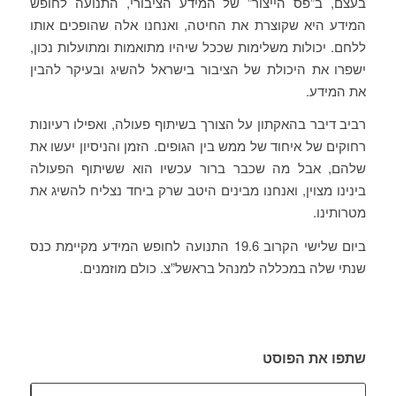
בעצם, ב”פס הייצור” של המידע הציבורי, התנועה לחופש
המידע היא שקוצרת את החיטה, ואנחנו אלה שהופכים אותו
ללחם. יכולות משלימות שככל שיהיו מתואמות ומתועלות נכון,
ישפרו את היכולת של הציבור בישראל להשיג ובעיקר להבין
את המידע.
רביב דיבר בהאקתון על הצורך בשיתוף פעולה, ואפילו רעיונות
רחוקים של איחוד של ממש בין הגופים. הזמן והניסיון יעשו את
שלהם, אבל מה שכבר ברור עכשיו הוא ששיתוף הפעולה
בינינו מצוין, ואנחנו מבינים היטב שרק ביחד נצליח להשיג את
מטרותינו.
ביום שלישי הקרוב 19.6 התנועה לחופש המידע מקיימת כנס
שנתי שלה במכללה למנהל בראשל”צ. כולם מוזמנים.
שתפו את הפוסט