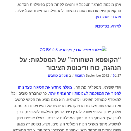
אתן מוכנות לאתגר הטכנולוגי ורוצים לקחת חלק בפעילויות הסדנא,
ההקאתון היא הזדמנות טובה במיוחד להתחיל. השתייה והאוכל עלינו.
אנא הירשמו כאן
.
לאירוע בפייסבוק
“הקופסא השחורה” של המפלגות: על
הנהגה, כוח וריבונות הציבור
/
/
27 בSeptember 2012
0 תגובות
ב
פעילים כותבים
אודי שפירא, ממפלגה פתוחה,
מעלה מחדש את הסוגיה כיצד ניתן
להפוך את המפלגות לשקופות יותר ונקיות יותר
, כך שחבר’ה טובים יוכלו
להצטרף למשחק הפוליטי ולהשפיע. הוא מגם מציג את הקושי להשיג
זאת באמצעות מערכת הדמוקרטיה הדינמית של הפיראטים הגרמנים.
אולם, ייתכן שלפני שנוכל להבין כיצד להפוך מפלגות לשקופות, צריך
להבין איך משחקי הכוח בתוך המפלגות עובדים, ובאילו אופנים ניתן
להשפיע מתוך מערכי הכוח הפוליטי הקיימים. אציע בפוסט זה מנגון
פשוט יחסית ואתמקד בשני שחקנים מרכזיים: מנהיגות וציבור המשפיע