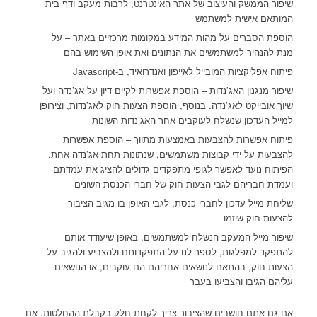
שיפור הממשק והעיצוב של אתר האינטרנט, לרבות מעקב ודף בית
המותאם אישית למשתמש
הוספת הסברים על מהות המידע במקומות מרכזיים באתר – על
מנת להנהיר למשתמשים את הנתונים ואת אופן השימוש בהם
פיתוח אפליקציות המובייל לאייפון ואנדרואיד, ב-Javascript
שיפור מנגנון האג’נדות – הוספת אפשרות לקיים דיון על אג’נדה ועל
שיוך אובייקט לאג’נדה. בנוסף, הוספת הצעות חוק לאג’נדות, וצירופן
למייל העדכון שנשלח לעוקבים אחר האג’נדות השונות
פיתוח אפשרות להצבעות באמצעות מתווך – הוספת אפשרות
להצבעות על ידי קבוצות משתמשים, שנתונות תחת אג’נדה אחת.
הפיתוח נועד לאפשר לגופי מתפקדים גדולים להציג את עמדתם
ועמדת חבריהם לגבי הצעות חוק של חברי הכנסת השונים
שליחת מייל עדכון לחברי כנסת, לגבי האופן בו מגיב הציבור
להצעות חוק שיזמו
שיפור מייל המעקב הנשלח למשתמשים, באופן שיעודד אותם
להתפקד למפלגות, לספר לנו על התפקדותם ולהצביע ולהגיב על
הצעות חוק, בהתאם לנושאים אחריהם הם עוקבים, או הנושאים
עליהם הגיבו והצביעו בעבר
אם גם אתם חושבים שהציבור צריך לקחת חלק בקבלת ההחלטות, אם