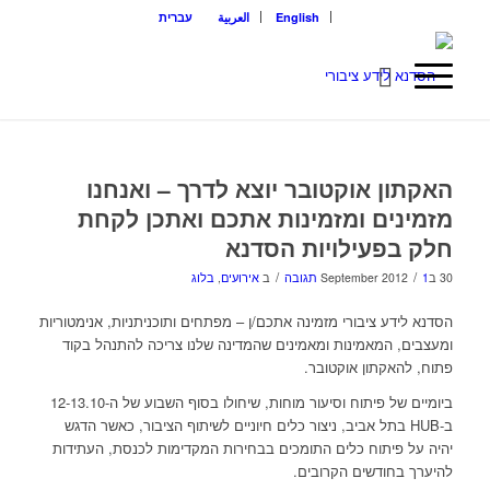
English
العربية
עברית
האקתון אוקטובר יוצא לדרך – ואנחנו
מזמינים ומזמינות אתכם ואתכן לקחת
חלק בפעילויות הסדנא
/
/
30 בSeptember 2012
1 תגובה
ב
אירועים
,
בלוג
הסדנא לידע ציבורי מזמינה אתכם/ן – מפתחים ותוכניתניות, אנימטוריות
ומעצבים, המאמינות ומאמינים שהמדינה שלנו צריכה להתנהל בקוד
פתוח, להאקתון אוקטובר.
ביומיים של פיתוח וסיעור מוחות, שיחולו בסוף השבוע של ה-12-13.10
ב-HUB בתל אביב, ניצור כלים חיוניים לשיתוף הציבור, כאשר הדגש
יהיה על פיתוח כלים התומכים בבחירות המקדימות לכנסת, העתידות
להיערך בחודשים הקרובים.