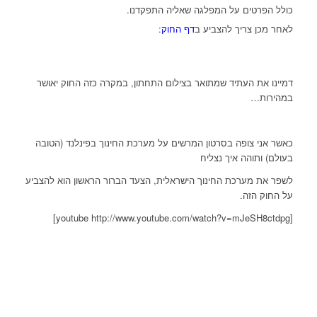
כולל הפרטים על המפלגה שאליה התפקדנו.
לאחר מכן צריך להצביע ב
דף החוק
:
דמיינו את העתיד שמתואר בצילום התחתון, במקרה כזה החוק יאושר
במהירות…
כאשר אני צופה בסרטון המרשים על מערכת החינוך בפינלנד (הטובה
בעולם) ותוהה איך נצליח
לשפר את מערכת החינוך הישראלית, הצעד הברור הראשון הוא להצביע
על החוק הזה.
[youtube http://www.youtube.com/watch?v=mJeSH8ctdpg]