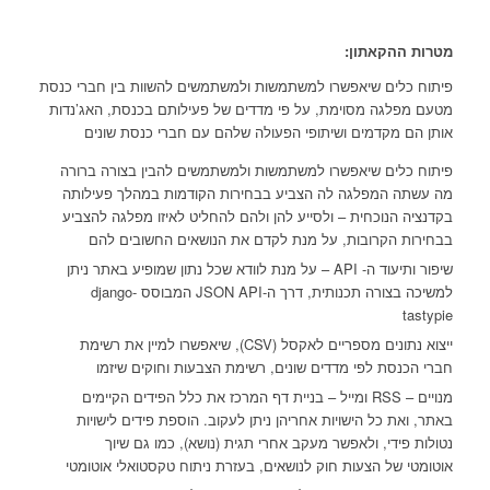
מטרות ההקאתון:
פיתוח כלים שיאפשרו למשתמשות ולמשתמשים להשוות בין חברי כנסת
מטעם מפלגה מסוימת, על פי מדדים של פעילותם בכנסת, האג’נדות
אותן הם מקדמים ושיתופי הפעולה שלהם עם חברי כנסת שונים
פיתוח כלים שיאפשרו למשתמשות ולמשתמשים להבין בצורה ברורה
מה עשתה המפלגה לה הצביע בבחירות הקודמות במהלך פעילותה
בקדנציה הנוכחית – ולסייע להן ולהם להחליט לאיזו מפלגה להצביע
בבחירות הקרובות, על מנת לקדם את הנושאים החשובים להם
שיפור ותיעוד ה- API – על מנת לוודא שכל נתון שמופיע באתר ניתן
למשיכה בצורה תכנותית, דרך ה-JSON API המבוסס django-
tastypie
ייצוא נתונים מספריים לאקסל (CSV), שיאפשרו למיין את רשימת
חברי הכנסת לפי מדדים שונים, רשימת הצבעות וחוקים שיזמו
מנויים – RSS ומייל – בניית דף המרכז את כלל הפידים הקיימים
באתר, ואת כל הישויות אחריהן ניתן לעקוב. הוספת פידים לישויות
נטולות פידי, ולאפשר מעקב אחרי תגית (נושא), כמו גם שיוך
אוטומטי של הצעות חוק לנושאים, בעזרת ניתוח טקסטואלי אוטומטי