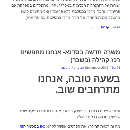
ישירות על ההתנהלות הפנימית במפלגה, קרי, מתפקדים במפלגות עם
פריימריז, וחברי מרכז במפלגות ללא פריימריז (אני מתעלם כרגע
מהשלב המורכב יותר, של חברי מרכז במפלגות עם פריימריז).
המשך קריאה…
משרה חדשה בסדנא- אנחנו מחפשים
רכז קהילה (בשכר)
/
/
23 בSeptember 2012
0 תגובות
ב
בלוג
בשעה טובה, אנחנו
מתרחבים שוב.
אחרי שגייסנו רכזת תוכן ושיווק ברשת, אנחנו פותחים תפקיד שכיר
שלישי בסדנא- רכז/ת קהילה.
מה זה רכז/ת קהילה? את הפרטים אפשר לקרוא
כאן במסמך הזה
.