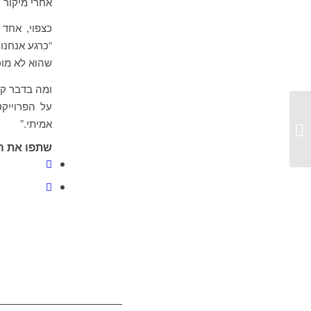
אחרי מיקור ח
כצפוי, אחד
“כרגע אנחנו
שהוא לא מוכ
ומה בדבר ק
על הפרוייקט
אמיתי.”
עדכונים שבועיים – 17.3.13
שתפו את ה