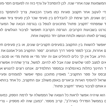
המשמעות שנה אחרי שנה. לכן להסתכל על גרף כזה זה לפעמים חסר-מש
כדי לעקוב אחר תקצוב סוגיות כמו מערך הכבאות, צריך להתמקד בס
ים ושונים, תוך שימת לב להבדלים בין סעיפי שכר לבין סעיפי ציוד ושאר 
 שמפתחי “תקציב פתוח” מתכוונים לטפל בו בגרסה הבאה של המערכ
טרנט בשבועות הקרובים. הגרסה הקרובה תאפשר לציבור הגולשים לא
שורים לאותו הנושא ולנתח אותם יחד כמקשה אחת.
יאפשר להשוות בין התקצוב בסעיפים תקציביים שונים, או בין סעיפים תקצ
ם אחרות, ובכך לספר סיפור דרך הנתונים. “ספר התקציב מכיל אמנם את כ
ידע. אבל אין לך כלים להחליט אם זה יותר מדי או פחות מדי או סכום מ
ם למצב לפני שלושים שנה אבל לא להיום. למשל, צריך שתהיה אפשרות
החינוך כתלות באינפלציה ובמספר התלמידים. אנחנו רוצים להנגיש א
בסס על ספר התקציב.” מאפיין מתוכנן נוסף יאפשר למומחים ופעי
שראל להוסיף הארות וביאורים באופן משולב עם התקציב, כל אחד בהת
יג אותם לציבור באתר “תקציב פתוח”.
 הוא שיהיה אפשר לראות כל הוצאה של הממשלה עד לרמת הספק, כמעט 
 בממשל הפדרלי בארה”ב”, קריב מספר. “כמובן שזה לא מספיק – צרי