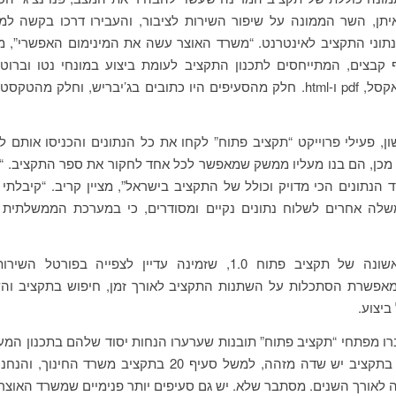
יתן, השר הממונה על שיפור השירות לציבור, והעבירו דרכו בקשה למ
וני התקציב לאינטרנט. “משרד האוצר עשה את המינימום האפשרי”, מ
קבצים, המתייחסים לתכנון התקציב לעומת ביצוע במונחי נטו וברוט
שונים, כגון אקסל, pdf ו-html. חלק מהסעיפים היו כתובים בג’יבריש, וחלק מ
, פעילי פרוייקט “תקציב פתוח” לקחו את כל הנתונים והכניסו אותם ל
מכן, הם בנו מעליו ממשק שמאפשר לכל אחד לחקור את ספר התקציב. “
הנתונים הכי מדויק וכולל של התקציב בישראל”, מציין קריב. “קיבלתי א
לה אחרים לשלוח נתונים נקיים ומסודרים, כי במערכת הממשלתית 
הגרסה הראשונה של תקציב פתוח 1.0, שזמינה עדיין לצפייה בפורטל
אפשרת הסתכלות על השתנות התקציב לאורך זמן, חיפוש בתקציב והשו
ביצוע.
רו מפתחי “תקציב פתוח” תובנות שערערו הנחות יסוד שלהם בתכנון המערכ
שלכל סעיף בתקציב יש שדה מזהה, למשל סעיף 20 בתקציב משרד הח
לאורך השנים. מסתבר שלא. יש גם סעיפים יותר פנימיים שמשרד האוצ