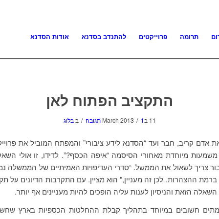
ום
תרומה
פרוייקטים
להתנדב בסדנא
אודות הסדנא
התקציב הפתוח לאן
/
/
11 בMarch 2013
1 תגובה
ב
בלוג
 אדם קריב, חבר ועד “הסדנא לידע ציבורי” והמפתח המוביל את פרוייק
 משמעות מיוחדת מאחורי הסיסמה “איפה הכסף?”. לדידו, זו אולי הש
ור צריך לשאול את הממשל. “סדרי העדיפויות האמיתיים של הממשלה נ
ברמת ההצהרות. לכן זה מעניין,” הוא מציין. עם התקרבות הדיונים על תק
תים חשובים במיוחד בתהליך קבלת ההחלטות הכספיות בארץ שחשו