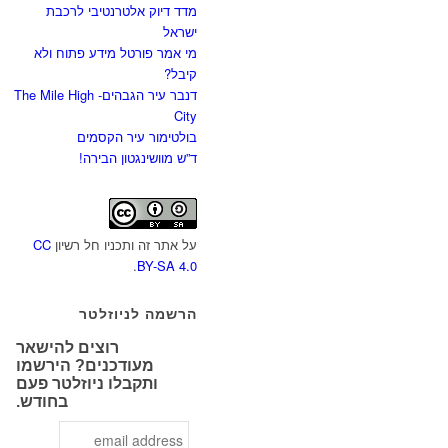
מדד דיוק אלטרנטיבי לרכבת
ישראל
מי אמר פורטל מידע פתוח ולא
קיבל?
דנבר עיר הגבהים- The Mile High
City
בולטימור עיר הקסמים
ד”ש מוושינגטון הבירה!
על אתר זה ותכניו חל רשיון
CC
.
BY-SA 4.0
הרשמה לניוזלטר
רוצים להישאר
מעודכנים? הירשמו
ותקבלו ניוזלטר פעם
בחודש.