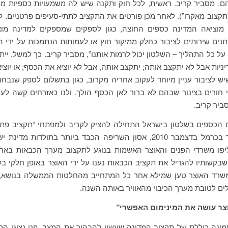
ם, מסביר קריב. ראשית, לכל חוק ותקנה שיש לה משמעויות כספיות מ
“תקצוב מאקרו”). לאחר מכן פורטים את התקציב לתתי-סעיפים פרטניים. ל
 מוציאה המדינה כספים החוצה, כגון לספקים שמספקים למדינה מוצר
נים שירותים לציבור כחלק ממיקור חוץ או לעמותות הנתמכות על ידי ה
על כל התהליך – השלטון יכול לרמות אותנו”, מסביר קריב. כך למשל, יית
יניות אבל לא יתקצב אותה; יתקצב אותה, אבל לא יוציא את הכסף; או יוצי
ש לציבור עניין מיוחד לעקוב אחריה מקרוב, כגון בתשלום לספק שנבחר
י חורים בצינור שבהם לא ברור לאן הכסף הולך. ולנו כאזרחים קשה לע
ביר קריב.
ת הכספים בשלטון בישראל התחילה להציק לקריב ולמפתחי “תקציב פת
שריפת היער בכרמל בדצמבר 2010, אסון השריפה הכבד ביותר בתולדות מד
יפו משרדי הפנים והאוצר האשמות בנוגע לתקצוב מערך הכבאות באר
שבקשותיו להגדיל את תקציב הכבאות נענו על ידי האוצר באופן חלקי בל
ו משרד האוצר טען שמילא אחר כל המתחייב מהחלטות הממשלה בנושא, 
ים לטובת מערך הכיבוי מהאוויר באותה השנה.
ר עושה את המינימום האפשרי”
מונה כוללת של תקציב המדינה שעשוי להבהיר את המצב, פנו נציגי הס