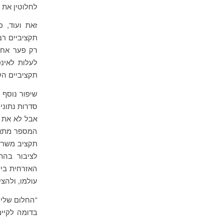
לחלוטין את 
זאת ועוד, 
תקציביים רב
רק פער אחד
לעלות לאינ
תקציביים הק
שיפור נוסף 
סדרות נתוני
אבל לא את ה
המספר מתאי
תקציב משרד 
לציבור בהת
האזרחית בי
עולמו, ולהצ
“החלום שלי
בדומה לקיים