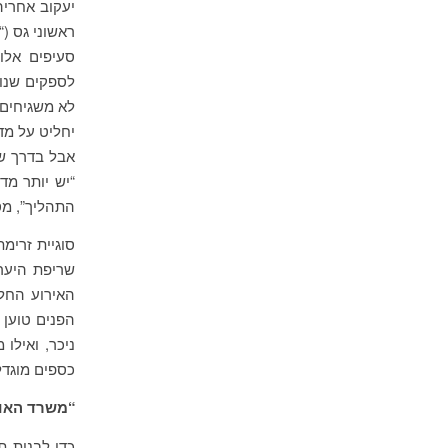
יעקוב אחריה
ראשוני גס (
סעיפים אלו
לספקים שנות
לא משגיחים 
יחליט על מד
אבל בדרך שי
“יש יותר מד
התהליך”, מס
סוגיית זרימ
האירוע החל
הפנים טוען 
ניכר, ואיל
כספים מוגדל
“משרד האוצ
כדי לבנות ת