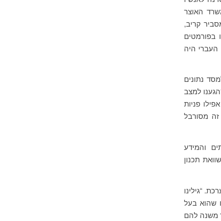
שרד האוצר
סביר קריב,
ו בפורמטים
הטקסט העברי היה
מסד נתונים
הגענו למצב
פילו פניות
זה מסורבל
 השירותים והמידע
ואת תכנון
ת. “גילינו
ינוך, והנחנו שהוא בעל
ר משנה להם