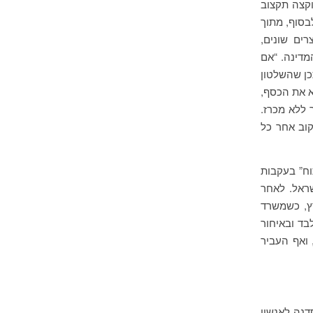
וקצה תקצוב
בסוף, מתוך
ים שונים,
מדינה. “אם
כן שהשלטון
א את הכסף,
 ללא מכרז.
קוב אחר כל
וח” בעקבות
ינת ישראל. לאחר
ץ, כשמשרד
בד ובאיחור
ואף העביר
דנה לאנשיו