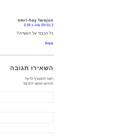
omri-hay farejun
2 בJuly 2013 ב 2:33
כל הכבוד על העשייה!!
Reply
השאירו תגובה
רוצה להצטרף לדיון?
תרגישו חופשי לתרום!