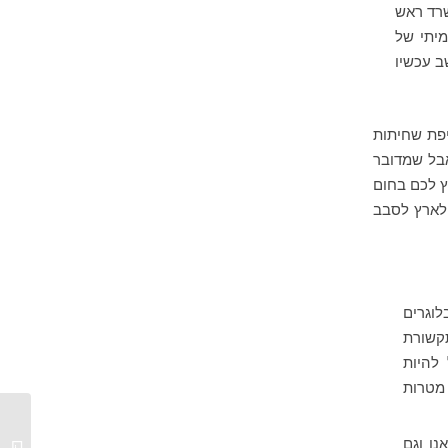
שרד ראש
יתי של
ב עכשיו
יפת שחיתות
אבל שמדובר
ץ לכם בחום
 לארץ לסבב
וגרים
קשורת
להיות
 מטרות
נו וגם
כנס OKCon / היום השני – יוסף ויסמן