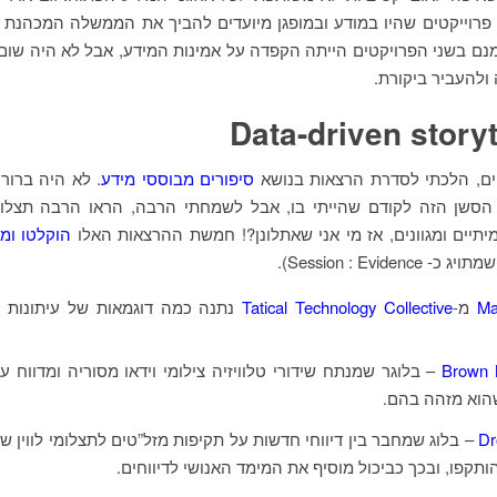
 פרוייקטים שהיו במודע ובמופגן מיועדים להביך את הממשלה המכהנת 
ם בשני הפרויקטים הייתה הקפדה על אמינות המידע, אבל לא היה שום
ולהעביר ביקורת.
Data-driven storyt
ים, הלכתי לסדרת הרצאות בנושא
סיפורים מבוססי מידע
. לא היה ברור
 הסשן הזה לקודם שהייתי בו, אבל לשמחתי הרבה, הראו הרבה תצלו
יתיים ומגוונים, אז מי אני שאתלונן?! חמשת ההרצאות האלו
הוקלטו ומ
Session : Evidence).
Ma
מ-
Tatical Technology Collective
נתנה כמה דוגמאות של עיתונות 
Brown 
– בלוגר שמנתח שידורי טלוויזיה צילומי וידאו מסוריה ומדווח ע
הוא מזהה בהם.
Dr
– בלוג שמחבר בין דיווחי חדשות על תקיפות מזל”טים לתצלומי לווין ש
תקפו, ובכך כביכול מוסיף את המימד האנושי לדיווחים.