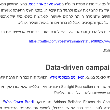
ל עם עוד סדנה חסרת תועלת ב
נושא מעקב אחר כסף
. בחצי הראשון המא
 שרוצה להציג את עצמו ולהגיד מה שבא לו. בחצי השני התפתח איזשהו ד
 חושב שהמטרה הייתה להקים איזושהי קואליציה בינלאומית של ארגונ
על כסף ותקציבים, אבל לא ברור אם זה באמת הצליח או לא.
מיים של הכנס, והרגשתי שעוד לא למדתי שום דבר חדש. אז צייצתי את הצי
https://twitter.com/YosefWaysman/status/3802574
עונה.
Data-driven campa
 לפאנל בנושא
קמפיינים מבוססי מידע
. הפאנל הזה כבר היה הרבה יותר 
ראשון דיבר מישהו מה-Sunlight Foundation דיבורים מאד כלליים שלא ע
 שעשיתם ולהגיד עליו כמה מילים?!
Who Owns Brazil
? 
תה להבין כיצד בנוי המשק בברזיל, לחשוף את המבנים הריכוזיים ש