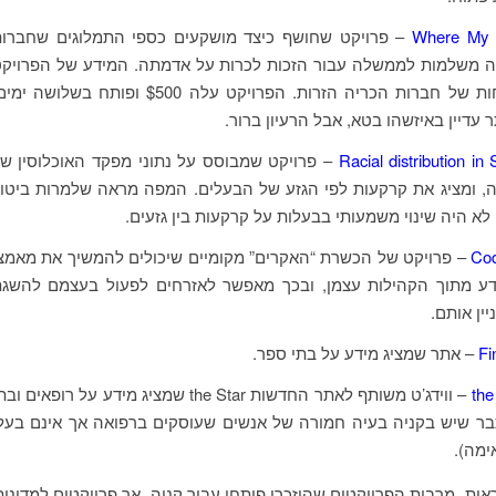
Where My 
– פרויקט שחושף כיצד מושקעים כספי התמלוגים שחברו
ה משלמות לממשלה עבור הזכות לכרות על אדמתה. המידע של הפרויק
“גורד” מדו”חות של חברות הכריה הזרות. הפרויקט עלה $500 ופותח בשלושה י
עדיין באיזשהו בטא, אבל הרעיון ברור.
Racial distribution in
– פרויקט שמבוסס על נתוני מפקד האוכלוסין ש
, ומציג את קרקעות לפי הגזע של הבעלים. המפה מראה שלמרות ביטו
לא היה שינוי משמעותי בבעלות על קרקעות בין גזעים.
Cod
– פרויקט של הכשרת “האקרים” מקומיים שיכולים להמשיך את מאמצ
ע מתוך הקהילות עצמן, ובכך מאפשר לאזרחים לפעול בעצמם להשג
ין אותם.
Fi
– אתר שמציג מידע על בתי ספר.
the
– ווידג’ט משותף לאתר החדשות the Star שמציג מידע על רופאים וב
בר שיש בקניה בעיה חמורה של אנשים שעוסקים ברפואה אך אינם בעל
מה).
ראות, מרבית הפרויקטים שהוזכרו פותחו עבור קניה, אך פרויקטים למדינות