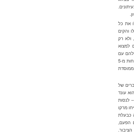
יתונים.
.
 את כל
 והקים
ולא רק
 למצוא
שלהם עם
הממשלה” או “חברות שחתמו על חוזים בהיקף של יותר מ-5 מיליון דולר ומעסיקות פחות מ-5
הממוסדת
ברים של
א עונד
– לנסות
חו מרקו
 כבעלת
גם הפעם,
ציבור.