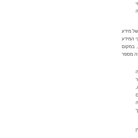
י
ה
של מידע
י המידע
 במקום
זה מספר
ה
ר
ודה,
ה
עות SMS – דרך
ן