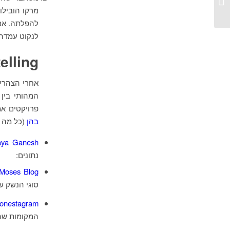
סיכום
מרקו הובילו
להפלתה. אמנ
לנקוט עמדה 
elling
אחרי הצהרי
המהותי בין
פרויקטים אמ
בהן
(כל מה שמתויג כ- 
ya Ganesh
נתונים:
Moses Blog
סוגי הנשק ש
onestagram
המקומות שהו