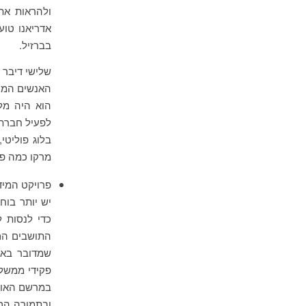
ולהראות את
אדריאנו טו
בברזיל.
שלישי דיבר
האנשים המרש
הוא היה מל
לפעיל חברתי
בלוג פוליטי
מרקו כמה פר
פרויקט המי
יש יותר בוח
כדי לנסות 
התושבים הם 
שמדובר באז
פקידי ממשל
במרשם האוכל
ובתמורה הם 