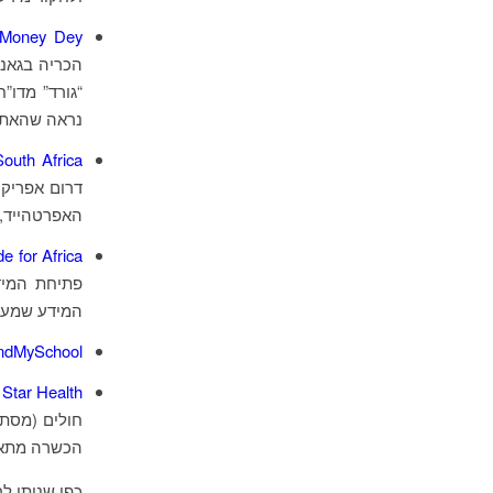
Money Dey
הכריה בגאנ
נראה שהאתר 
 South Africa
דרום אפריקה
האפרטהייד, 
e for Africa
פתיחת המיד
המידע שמעני
ndMySchool
 Star Health
חולים (מסת
הכשרה מתאי
כפי שניתן ל