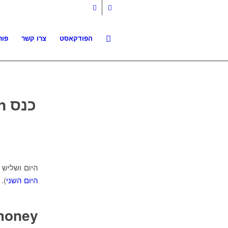
הפודקאסט
צרו קשר
פור
כנס OKCon / היום השלישי ו-1⁄3 – יוסף ויסמן
היום ושליש 
היום השני
).
 money