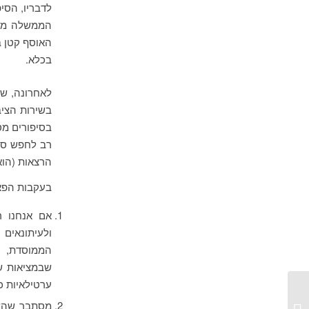
לדבריו, הסי
הממשלה מדל
האוסף קטן ב
בכלא.
לאחרונה, שכ
בשירות הציב
בסיפורים מס
רב לחפש סר
הרצאות (הוא
בעקבות הפאנ
אם אנחנו ר
ולעיתונאים
הממוסדת, ה
שבמציאות של
ערטילאיות כ
כנס OKCon יום שלישי, רביעי וחמישי +
מסתבר שהשאי