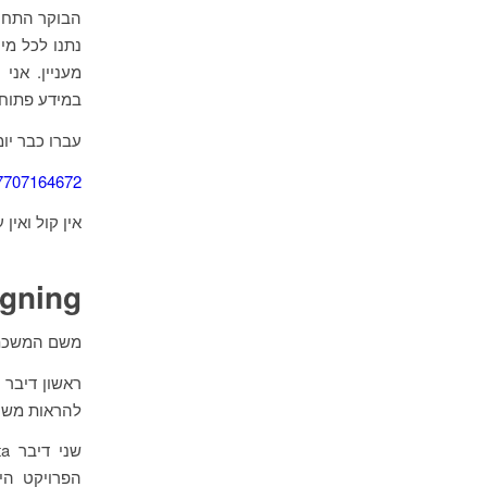
הבוקר התחי
נתנו לכל מי
מעניין. אני
במידע פתוח 
עברו כבר יו
47707164672
אין קול ואין 
igning
משם המשכתי
להראות משהו
שני דיבר Adriano Belisário Feitosa da Costa מהפרויקט
הפרויקט היי