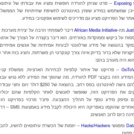
Exposing t
– סרט שניתן להורדה חופשית ומציג את עבודתו של עיתונא
יג’ן שמשתמש במידע שזמין באינטרנט לחשיפת שחיתויות של הממשל
האתר של הפרויקט מציע גם מדריכים לשימוש אפקטיבי במידע.
Just
מה-
African Media Initiative
דיבר לשמחתי הרבה על יצירת מערכות 
ות על ביקוש וממוקדות באזרחים. הוא דיבר בקצרה על הצורך של ארגונ
קד בהנגשה של מידע שרלוונטי לבעיות אמיתיות של אנשים אמיתיים,
קציות שלא ברור בדיוק איזה צורך קונקרטי הן משרתות, והציג בזה אחר 
וא היה מעורב בהם:
GoToV
– פרויקט של איתור קלפיות לבחירות הארציות. ממשלת קני
שחררה את המידע הזה בקבצי PDF להורדה, מה שהופך את המידע ללא נגיש עבו
רבים שאין להם גישה לאינטרנט בפס רחב. בהוצאה של $250 דולר ויום וחצי עב
ים את הפרויקט הזה, שאפשר לאנשים לאתר הקלפיות שהם יכולים
 וסיפק מידע נוסף על תהליך ההצבעה. פיצ’ר מרכזי בפרויקט הז
ובפרויקטים אחרים שהוקמו באפריקה היא היכולת לקבל מידע באמצ
נה כיום לרוב האנשים.
Dat
ומפגשי
Hacks/Hackers
– יוזמות של הכשרת עיתונאים להשיג, להבי
 פתוח.