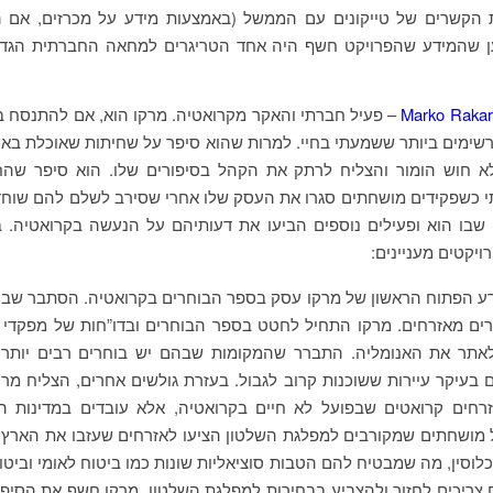
 הקשרים של טייקונים עם הממשל (באמצעות מידע על מכרזים, אם הבנ
ען שהמידע שהפרויקט חשף היה אחד הטריגרים למחאה החברתית הגד
Marko Rakar
– פעיל חברתי והאקר מקרואטיה. מרקו הוא, אם להתנסח ב
ימים ביותר ששמעתי בחיי. למרות שהוא סיפר על שחיתות שאוכלת באר
א חוש הומור והצליח לרתק את הקהל בסיפורים שלו. הוא סיפר שהח
 כשפקידים מושחתים סגרו את העסק שלו אחרי שסירב לשלם להם שוחד
, שבו הוא ופעילים נוספים הביעו את דעותיהם על הנעשה בקרואטיה. 
ויקטים מעניינים:
דע הפתוח הראשון של מרקו עסק בספר הבוחרים בקרואטיה. הסתבר שב
רים מאזרחים. מרקו התחיל לחטט בספר הבוחרים ובדו”חות של מפקדי א
לאתר את האנומליה. התברר שהמקומות שבהם יש בוחרים רבים יותר
בעיקר עיירות ששוכנות קרוב לגבול. בעזרת גולשים אחרים, הצליח מרק
רחים קרואטים שבפועל לא חיים בקרואטיה, אלא עובדים במדינות הס
 מושחתים שמקורבים למפלגת השלטון הציעו לאזרחים שעזבו את הארץ
וסין, מה שמבטיח להם הטבות סוציאליות שונות כמו ביטוח לאומי וביטוח
צריכים לחזור ולהצביע בבחירות למפלגת השלטון. מרקו חשף את הסיפו