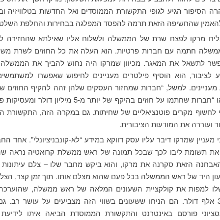
רה הסיפור הגיע לגופי התקשורת הממוסדים ואל החדשות בטלוויזיה ובע
להאמין שהחשיפה הזאת תרמה להפסד המפלגה בבחירות והחלפת השלטון
ליח מרקו לפצח שרת של הממשלה ולשלוח אליו שאילתא שהחזירה לו
משלה חתמה עם חברות פרטיות. הוא העלה את כל החוזים לשרת משלו
שר לתשאל את המאגר. מכיוון שמרקו היה נחוש להביך את הממשלה, 
ע לציבור, הוא הוסיף פילטרים מעניינים לחיפוש שאפשרו למשתמשים
 מעניינים. למשל, “חברות שמחזור העסקים שלהן זהה להקיף החוזים 
י לחשוף מקרים פוטנציאליים של שחיתות. גם במקרה הזה, התקשורת 
 ועוררה את המודעות הציבורית.
 מעניין שמרקו דיבר עליו עסק דווקא במידע “לא-קונבניציונלי”. אחד הח
את תשומת ליבו לכך שבכל תמונה של ראש ממשלת קרואטיה נראה שהו
אבחנה הזאת סקרנה את מרקו, והוא ביקש מחבר שלו – צלם עיתונות 
ון היד של ראש הממשלה בכל פעם שהוא מצלם אותו. תוך זמן קצר, הצלי
לו למפות את קולקציית השעונים המלאה של ראש ממשלה, שהוערכה
שווי של 300 אלף דולר. הם הניחו ששעונים בשווי הזה מצביעים על עושר רב. 
ציוני פורסם באינטרנט והתקשורת הממוסדת הביאה איתו לידיעת ה