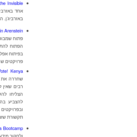
he Invisible
אחד באזרבי
באזרביג’ן. 
in Arenstein
פתוח שמבוסס
הפתוח להתמ
בפיתוח אפלי
פרויקטים שה
ote! Kenya
הצליחו להק
להצביע בהם
תקשורת שזמי
a Bootcamp
ולחקור מידע