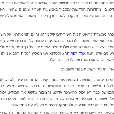
פור התפרסם בבוקר, וכבר בחדשות הערב אפשר היה לראות את דובר מ
ג בין מהדורות החדשות ומסביר באמצעות קטלוג שעונים שהשווי האמ
הרבה. הוא לא סיפר מה קרה לאחר מכן, רק ציין שאותו ראש ממשלה יוש
רה ממשלת קרואטיה את השירותים של מרקו, והיום הוא אחראי על חש
ורי. הוא אומר שאסור לו מבחינה משפטית לספר על הדברים שגילה, 
מרי שיער, ושברגע שהחוזה שלו יסתיים הוא יכתוב על כך ספר. אני ממלי
טונים שלו (הנה
אחד לפתיחה
), ולסדנא אני ממליץ לנסות להביא אותו
 אמר לי שהוא מאד רוצה לבקר בישראל).
ל, הגעתי לשתי תובנות חשובות:
וצים להשיג תוצאות משמעותיות בזמן קצר, אנחנו צריכים לסייע לבל
 לגלות ולייצר סיפורים קצרים וסנסציוניים. ברגע שסיפור מגיע לת
ממשל כבר לא יכול להישאר אדיש, והציבור נחשף אל המידע. יכול 
 משאבים מוגבלים, ארגונים של מידע פתוח צריכים לוותר או לדחות
מו חינוך והגברת מודעות, ולהתמקד בשיתוף פעולה עם התקשורת.
פה לאובייקטיביות לא משותפת לכל ארגוני המידע הפתוח. גם אדריא