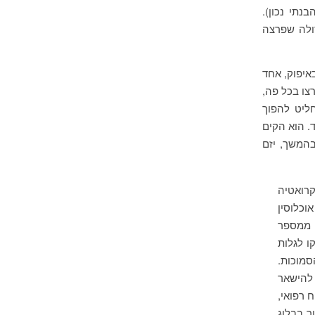
תי נכון).
ולה שפרצה
איפוק, אחד
צו בכל פה,
ליט להפוך
. הוא הקים
בהמשך, יזם
קרואטיה
וכלוסין
 ממספר
ו לגלות
מוכות.
 להישאר
 רפואי,
ר בבלוג