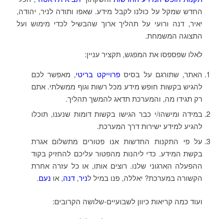
החדש שמקל על כולנו לקבל מידע. שאפו ותודה לניר, יהודה,
יאיר, דנה ורועי על תהליך ארוך שהבשיל לכדי מימוש ועל
התצוגה המשמחת.
לאלו שפספסו את המפגש, תקציר עניין:
האתר, שתורגם על בסיס
פרוייקט בריטי
, מאפשר לכם
להגיש בקשות חופש מידע מכל רשות וגוף ממשלתי. אתם
רק תגידו מה, והמערכת תדאג להמשך תהליך.
במידה ומישהו/י כבר הגישו בקשות דומות שנענו, תוכלו
להגיע למידע ישירות דרך המערכת.
על פי התקנות החדשות אנו פטורים מתשלום אגרת
בקשת המידע. כדי ליהנות מהפטור עליכם להחזיק בקוד
ההפעלה הארגוני שלנו. רוצים אותו, או כל עזרה אחרת
הקשורה במערכת? יאללה, פנו במיל ל
ניר
,
דנה
, או
נעם
.
ועוד כמה קריאות כיוון לשבועיים-שלושה הקרובים: