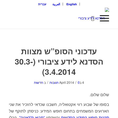
English
العربية
עברית
עדכוני הסופ”ש מצוות
הסדנא לידע ציבורי (30.3-
3.4.2014)
/
/
4 בApril 2014
0 תגובות
ב
חדשות
שלום שלום.
בסופו של שבוע רווי אקטואליה, חשבנו שכדאי להזכיר את שני
הארועים המשמחים בתחום חופש המידע: כניסתן לתוקף של
תקנות חופש המידע החדשות
והשקתון
“תביא ת’דאטה”
, הכלי