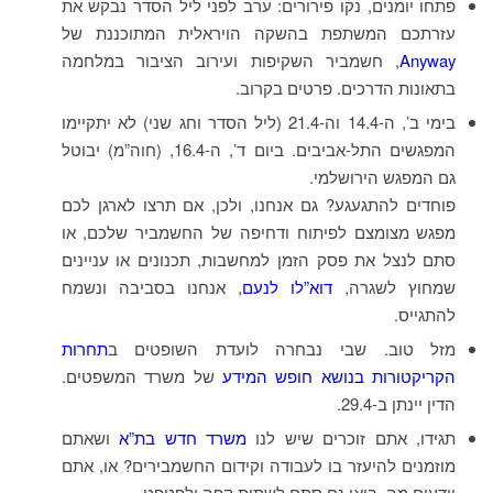
פתחו יומנים, נקו פירורים: ערב לפני ליל הסדר נבקש את
עזרתכם המשתפת בהשקה הויראלית המתוכננת של
Anyway
, חשמביר השקיפות ועירוב הציבור במלחמה
בתאונות הדרכים. פרטים בקרוב.
בימי ב’, ה-14.4 וה-21.4 (ליל הסדר וחג שני) לא יתקיימו
המפגשים התל-אביבים. ביום ד’, ה-16.4, (חוה”מ) יבוטל
גם המפגש הירושלמי.
פוחדים להתגעגע? גם אנחנו, ולכן, אם תרצו לארגן לכם
מפגש מצומצם לפיתוח ודחיפה של החשמביר שלכם, או
סתם לנצל את פסק הזמן למחשבות, תכנונים או עניינים
שמחוץ לשגרה,
דוא”לו לנעם
, אנחנו בסביבה ונשמח
להתגייס.
מזל טוב. שבי נבחרה לועדת השופטים ב
תחרות
הקריקטורות בנושא חופש המידע
של משרד המשפטים.
הדין יינתן ב-29.4.
תגידו, אתם זוכרים שיש לנו
משרד חדש בת”א
ושאתם
מוזמנים להיעזר בו לעבודה וקידום החשמבירים? או, אתם
יודעים מה, בואו גם סתם לשתות קפה ולפטפט.