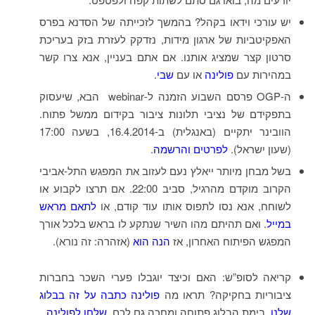
יש עורכי וידאו בקהל? בהמשך לזכייתה של הסדנא בפרס
האפקיטביות של ארגון מידות, נזדקק לעזרת בזק בעריכת
סרטון קצר שמציג אותנו. אם אתם בעניין, אנא צרו קשר
במהירות עם
פולינה
או עם
שבי
.
ה-OGP פרסם השבוע הזמנה ל-webinar הבא, שיעסוק
בתפקידם של נציבי תלונות ציבור בקידום ממשל פתוח.
הוובינר יתקיים (באנגלית) ב-16.4.2014, בשעה 17:00
(שעון ישראל).
לפרטים והרשמה
.
בשל מבחן מיותר ייאלץ נעם לעזוב את המפגש התל-אביבי
הקרוב מוקדם מהרגיל, סביב 22:00. אם תרצו לקבוע או
לשוחח, אנא נסו לתפוס אותו עוד קודם, או
לתאם מראש
במייל
. ואם תהיתם מהו השיר שנתקע לו בראש בלכל אורך
המפגש הפיתוח האחרון, אז
הנה הוא
(אזהרה: זה נורא).
קריאה לסופ”ש: האם וכיצד יוגבלו פערי השכר בחברות
ציבוריות בחקיקה? תראו מה
פולינה כתבה על זה בבלוג
שלנו
. בימת הבלוג פתוחה ומחכה גם לכם.
שלחו לפולינה
.