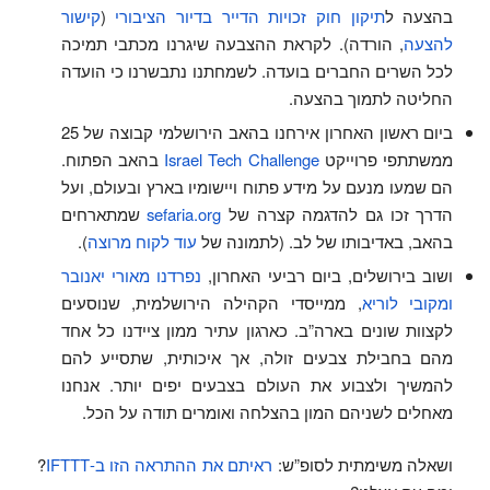
בהצעה ל
תיקון חוק זכויות הדייר בדיור הציבורי
(
קישור
להצעה
, הורדה). לקראת ההצבעה שיגרנו מכתבי תמיכה
לכל השרים החברים בועדה. לשמחתנו נתבשרנו כי הועדה
החליטה לתמוך בהצעה.
ביום ראשון האחרון אירחנו בהאב הירושלמי קבוצה של 25
ממשתתפי פרוייקט
Israel Tech Challenge
בהאב הפתוח.
הם שמעו מנעם על מידע פתוח ויישומיו בארץ ובעולם, ועל
הדרך זכו גם להדגמה קצרה של
sefaria.org
שמתארחים
בהאב, באדיבותו של לב. (לתמונה של
עוד לקוח מרוצה
).
ושוב בירושלים, ביום רביעי האחרון,
נפרדנו מאורי יאנובר
ומקובי לוריא
, ממייסדי הקהילה הירושלמית, שנוסעים
לקצוות שונים בארה”ב. כארגון עתיר ממון ציידנו כל אחד
מהם בחבילת צבעים זולה, אך איכותית, שתסייע להם
להמשיך ולצבוע את העולם בצבעים יפים יותר. אנחנו
מאחלים לשניהם המון בהצלחה ואומרים תודה על הכל.
ושאלה משימתית לסופ”ש:
ראיתם את ההתראה הזו ב-IFTTT
?