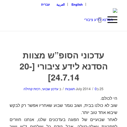
English
العربية
עברית
עדכוני הסופ”ש מצוות
הסדנא לידע ציבורי [20-
24.7.14]
/
/
25 בJuly 2014
0 תגובות
ב
עדכון שבועי
,
רכזת קהילה
הי לכולם.
שוב לא כולנו בבית, ושוב נגמר שבוע שאחריו אפשר רק לבקש
שיבוא אחד טוב יותר.
לאחר שבועיים של הפוגה בעדכונים שלנו, אנחנו חוזרים
למתכונת עאלק-רגילה, אבל קודם כל שולחים ד”ש ושיר