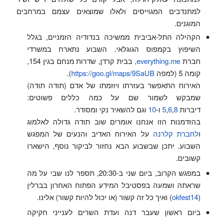
למתנדבים המגוייסים ולאלו שמוצאים עצמם במרחבים
המוגנים.
הקהילה התל-אביבית ממשיכה בנדודיה הזמניים, בגלל
השיפוץ בקמפוס הגוגלאי. השבוע נתארח במשרדי
חברת
everything.me
, בבית קרדן, שדרות מנחם בגין 154,
קומה 5 (למפה
https://goo.gl/maps/9SaUB
).
האירוח התאפשר בעזרתו ויוזמתו של אדם (תודה תודה)
שמבקש לשמור שם על כמה כללים פשוטים:
דיברות
8
,
6
,
5
ו-
10
וגם להשאיר נקי ומסודר.
בהזדמנות הזו אנחנו אומרים שוב תודה גדולה לאלמוג
ו
לחברת קלרנה
על האירוח האדיב והנעים של המפגש
השבוע. יתכן שבשבוע הבא נחזור לביקור נוסף, הישארו
קשובים.
במפגש הקרוב, ביום שני ב-20:30, תספר לנו שבי על מה
שראתה ושמעה בפסטיבל המידע הפתוח האחרון בברלין
(
okfest14
) ואיך כל זה קשור (או יכול להיות קשור) אלינו.
ביום ראשון שעבר דנה ועדת השרים לענייני חקיקה