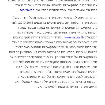
באתר מנהל הרכש הממשלתי, תוך תהליך של סינון וטיוב המידע. נתונים
אלו מתייחסים להתקשרויות וסכומים שאושרו לביצוע על ידי משרדי
הממשלה ומשרד האוצר. מסד הנתונים המלא זמין
בקישור הזה
.
הניתוח מתייחס להתקשרויות של משרדי ממשלה (כולל יחידות סמך),
למעט משרד הביטחון, עם גופים פרטיים בין השנים 2010-2015. לצורך
כך, הסתמכנו על הנתונים על התקשרויות במכרז ובפטור ממכרז
המדווחים על ידי משרדי הממשלה, ומופיעים באתר מינהל הרכש
הממשלתי (
www.mr.gov.il
). משרדי הממשלה ויחידות סמך מחויבים
לדווח באתר על התקשרויות בפטור ממכרז (למעט התקשרויות בעילה
של “סכום הנמוך מ50,000 ש”ח” והתקשרויות החסויות בשל פגיעה
בביטחון או ביחסי החוץ). מסיבה שאיננה ברורה לנו, באתר אין כל דיווח
על התקשרויות של משרד הביטחון. על מנת להתמקד בהתקשרויות עם
גופים פרטיים הוצאנו מהניתוח התקשרויות עם חברות ממשלתיות או
גופים שהוקמו מכוח. כמו כן, הוצאנו התקשרויות שנעשו על ידי בתי
החולים הממשלתיים. עשינו כמיטב יכולתנו, במסגרת משאבינו
המוגבלים, לספק הערכה אפקטיבית של המידע ולצמצם טעויות,
הנובעות בין היתר מהזנת נתונים שגויים על ידי משרדי ממשלה. אם
זיהיתם טעות – הודיעו לנו ונשתדל לתקן בהתאם.