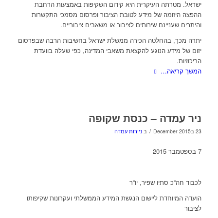
ישראל. מטרתה העיקרית היא קידום השקיפות באמצעות הרחבת
ההפצה היזומה של מידע לטובת הציבור ופרסום מסמכי התקשרות
והיתרים שעניינם שירותים לציבור או משאבים ציבוריים.
יתרה מכך, בהחלטה הכירה ממשלת ישראל בחשיבות הרבה שבפרסום
יזום של מידע הנוגע להקצאת משאבי המדינה, כפי שעלה בוועדת
הריכוזיות.
המשך קריאה…
ניר עמדה – כנסת שקופה
/
23 בDecember 2015
ב
ניירות עמדה
7 בספטמבר 2015
לכבוד
חה”כ סתיו שפיר, יו”ר
הועדה המיוחדת ליישום הנגשת המידע הממשלתי ועקרונות שקיפותו
לציבור