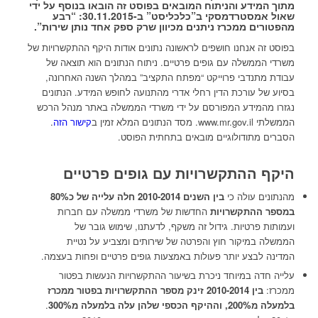
מתוך המידע והניתוח המובאים בפוסט זה הובאו בנוסף על ידי
שאול אמסטרדמסקי ב”כלכליסט” ב-30.11.2015: “
רבע
מהפטורים ממכרז ניתנים מכיוון שרק ספק אחד נותן שירות
”.
בפוסט זה אנחנו חושפים לראשונה נתונים אודות היקף ההתקשרויות של
משרדי הממשלה עם גופים פרטיים. ניתוח הנתונים הוא תוצאה של
עבודת מתנדבי פרוייקט “מפתח התקציב” במהלך השנה האחרונה,
בסיוע של עורכת הדין רחלי אדרי מהתנועה לחופש המידע. הנתונים
נגזרו מהמידע המפורסם על ידי משרדי הממשלה באתר מנהל הרכש
הממשלתי www.mr.gov.il. מסד הנתונים המלא זמין ב
קישור הזה
.
הסברים מתודולוגיים מובאים בתחתית הפוסט.
היקף ההתקשרויות עם גופים פרטיים
מהנתונים עולה כי
בין השנים 2010-2014 חלה עלייה של כ80%
במספר ההתקשרויות
החדשות של משרדי ממשלה עם חברות
ועמותות פרטיות. גידול זה משקף, לדעתנו, שימוש גובר של
הממשלה במיקור חוץ והפרטה של שירותים ומצביע על נטיית
המדינה לבצע יותר פעולות באמצעות גופים פרטיים ופחות בעצמה.
עלייה חדה במיוחד ניכרת בשיעור ההתקשרויות הנעשות בפטור
ממכרז:
בין 2010-2014 זינק מספר ההתקשרויות בפטור ממכרז
בלמעלה מ200%, וההיקף הכספי שלהן עלה בלמעלה מ300%
.