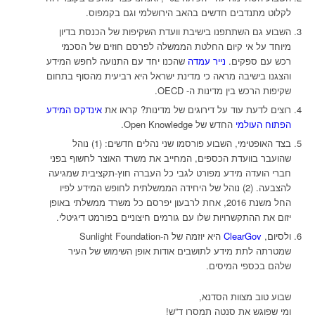
לקלוט מתנדבים חדשים בהאב הירושלמי וגם בקמפוס.
השבוע גם השתתפנו בישיבת וועדת השקיפות של הכנסת בדיון
מיוחד על אי קיום החלטת הממשלה לפרסם חוזים של הסכמי
רכש עם ספקים.
נייר עמדה
שהכנו יחד עם התנועה לחפש המידע
והצגנו בישיבה מראה כי מדינת ישראל היא רביעית מהסוף בתחום
שקיפות הרכש בין מדינות ה- OECD.
רוצים לדעת עוד על דירוגים של מדינות? קראו את
אינדקס המידע
הפתוח העולמי
החדש של Open Knowledge.
בצד האופטימי, השבוע פורסמו שני נהלים חדשים: (1) נוהל
שהועבר בוועדת הכספים, המחייב את משרד האוצר לחשוף בפני
חברי הועדה מידע מפורט לגבי כל העברה חוץ-תקציבית שמגיעה
להצבעה. (2) נוהל של היחידה הממשלתית לחופש המידע לפיו
החל משנת 2016, אחת לרבעון יפרסם כל משרד ממשלתי באופן
יזום את ההתקשרויות שלו עם גורמים חיצוניים בפורמט דיגיטלי.
ולסיום,
ClearGov
היא יוזמה של ה-Sunlight Foundation
שמטרתה לתת מידע לתושבים אודות אופן השימוש של העיר
שלהם בכספי המיסים.
שבוע טוב מצוות הסדנא,
ומי שפוגש את סנטה תמסרו ד”ש!