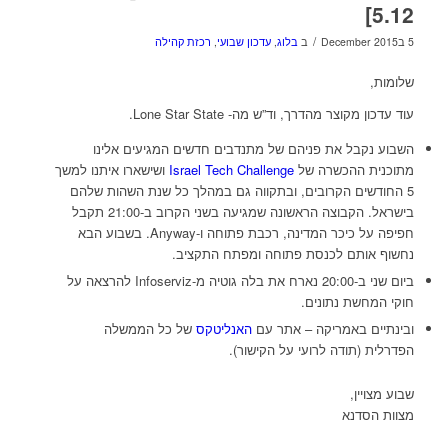
5.12]
/
5 בDecember 2015
ב
בלוג
,
עדכון שבועי
,
רכזת קהילה
שלומות,
עוד עדכון מקוצר מהדרך, וד”ש מה- Lone Star State.
השבוע נקבל את פניהם של מתנדבים חדשים המגיעים אלינו
מתוכנית ההכשרה של
Israel Tech Challenge
ושישארו איתנו למשך
5 החודשים הקרובים, ובתקווה גם במהלך כל שנת השהות שלהם
בישראל. הקבוצה הראשונה שמגיעה בשני הקרוב ב-21:00 תקבל
חפיפה על כיכר המדינה, רכבת פתוחה ו-Anyway. בשבוע הבא
נחשוף אותם לכנסת פתוחה ומפתח התקציב.
ביום שני ב-20:00 נארח את בלה גוטיה מ-Infoserviz להרצאה על
חוקי המחשת נתונים.
ובינתיים באמריקה – אתר עם
האנליטקס
של כל הממשלה
הפדרלית (תודה לרועי על הקישור).
שבוע מצויין,
מצוות הסדנא