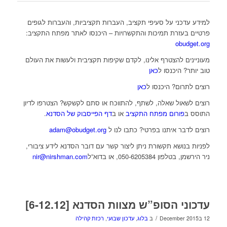
למידע עדכני על סעיפי תקציב, העברות תקציביות, והעברות לגופים
פרטיים בעזרת תמיכות והתקשרויות – היכנסו לאתר מפתח התקציב:
obudget.org
מעוניינים להצטרף אלינו, לקדם שקיפות תקציבית ולעשות את העולם
טוב יותר? היכנסו ל
כאן
רוצים לתרום? היכנסו ל
כאן
רוצים לשאול שאלה, לשתף, להתווכח או סתם לקשקש? הצטרפו לדיון
התוסס ב
פורום מפתח התקציב
או ב
דף הפייסבוק של הסדנא
.
רוצים לדבר איתנו בפרטי? כתבו לנו ל
adam@obudget.org
לפניות בנושא תקשורת ניתן ליצור קשר עם דובר הסדנא לידע ציבורי,
ניר הירשמן, בטלפון 050-6205384, או בדוא”ל
nir@nirshman.com
עדכוני הסופ”ש מצוות הסדנא [6-12.12]
/
12 בDecember 2015
ב
בלוג
,
עדכון שבועי
,
רכזת קהילה