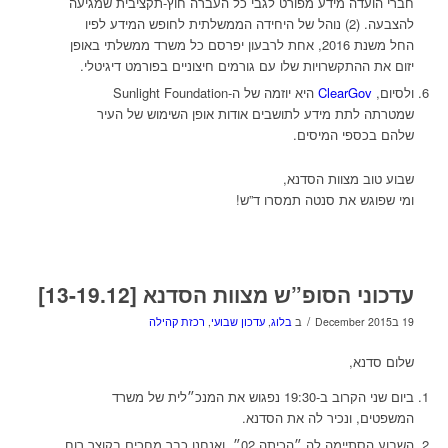
חברי הועדה מידע מפורט לגבי כל העברה חוץ-תקציבית שמגיעה
להצבעה. (2) נוהל של היחידה הממשלתית לחופש המידע לפיו
החל משנת 2016, אחת לרבעון יפרסם כל משרד ממשלתי באופן
יזום את ההתקשרויות שלו עם גורמים חיצוניים בפורמט דיגיטלי.
ולסיום,
ClearGov
היא יוזמה של ה-Sunlight Foundation
שמטרתה לתת מידע לתושבים אודות אופן השימוש של העיר
שלהם בכספי המיסים.
שבוע טוב מצוות הסדנא,
ומי שפוגש את סנטה תמסרו ד”ש!
עדכוני הסופ”ש מצוות הסדנא [13-19.12]
/
19 בDecember 2015
ב
בלוג
,
עדכון שבועי
,
רכזת קהילה
שלום סדנא,
ביום שני הקרוב ב-19:30 נפגוש את המנכ״לית של משרד
המשפטים, ונכיר לה את הסדנא.
השבוע הסתיימה לה ״הכיתה 02״, ואנחנו כבר מחכים בקוצר רוח