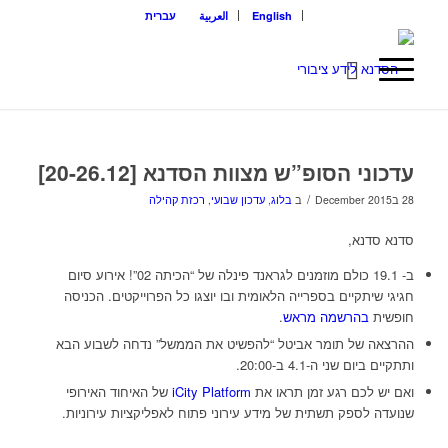
English
العربية
עברית
עדכוני הסופ”ש מצוות הסדנא [20-26.12]
/
28 בDecember 2015
ב
בלוג
,
עדכון שבועי
,
רכזת קהילה
סדנא סדנא,
ב- 19.1 כולם מוזמנים לגראנד פינלה של “הכיתה 02”! אירוע סיום
חגיגי שיתקיים בספרייה הלאומית ובו יוצגו כל הפרוייקטים. הכניסה
חופשית
בהרשמה מראש
.
ההרצאה של תומר אביטל “להפשיט את הממשל” נדחה לשבוע הבא
ותתקיים ביום שני ה-4.1 ב-20:00.
ואם יש לכם רגע זמן תראו את
iCity Platform
של האיחוד האירופי
שנועדה לספק תשתית של מידע עירוני פתוח לאפליקציות עירוניות.