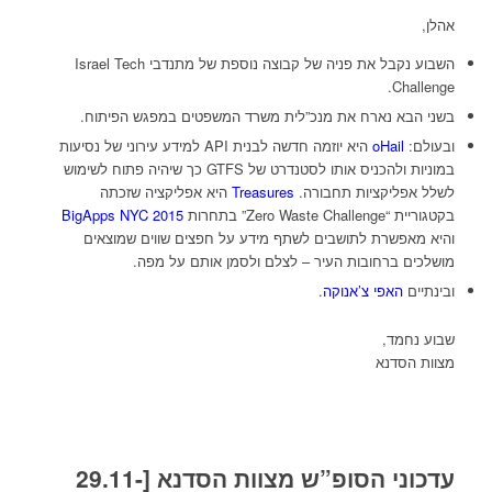
אהלן,
השבוע נקבל את פניה של קבוצה נוספת של מתנדבי Israel Tech
Challenge.
בשני הבא נארח את מנכ”לית משרד המשפטים במפגש הפיתוח.
ובעולם:
oHail
היא יוזמה חדשה לבנית API למידע עירוני של נסיעות
במוניות ולהכניס אותו לסטנדרט של GTFS כך שיהיה פתוח לשימוש
לשלל אפליקציות תחבורה.
Treasures
היא אפליקציה שזכתה
בקטגוריית “Zero Waste Challenge” בתחרות
BigApps NYC 2015
והיא מאפשרת לתושבים לשתף מידע על חפצים שווים שמוצאים
מושלכים ברחובות העיר – לצלם ולסמן אותם על מפה.
ובינתיים
האפי צ’אנוקה
.
שבוע נחמד,
מצוות הסדנא
עדכוני הסופ”ש מצוות הסדנא [29.11-