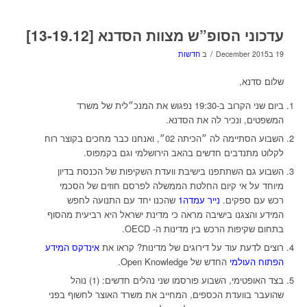
עדכוני הסופ”ש מצוות הסדנא [13-19.12]
/
19 בDecember 2015
ב
חדשות
שלום סדנא,
ביום שני הקרוב ב-19:30 נפגוש את המנכ״לית של משרד
המשפטים, ונכיר לה את הסדנא.
השבוע הסתיימה לה ״הכיתה 02״, ואנחנו כבר מחכים בקוצר רוח
לקלוט מתנדבים חדשים בהאב הירושלמי וגם בקמפוס.
השבוע גם השתתפנו בישיבת וועדת השקיפות של הכנסת בדיון
מיוחד על אי קיום החלטת הממשלה לפרסם חוזים של הסכמי
רכש עם ספקים.
נייר עמדה
1
שהכנו יחד עם התנועה לחפש
המידע והצגנו בישיבה מראה כי מדינת ישראל היא רביעית מהסוף
בתחום שקיפות הרכש בין מדינות ה- OECD.
רוצים לדעת עוד על דירוגים של מדינות? קראו את
אינדקס המידע
הפתוח העולמי
החדש של Open Knowledge.
בצד האופטימי, השבוע פורסמו שני נהלים חדשים: (1) נוהל
שהועבר בוועדת הכספים, המחייב את משרד האוצר לחשוף בפני