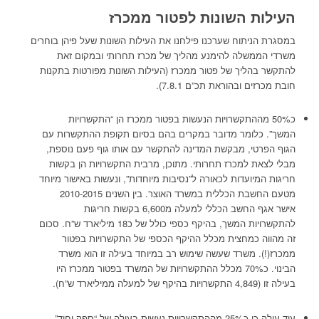
העילות השונות לפטור ממכרז
במסגרת הניתוח שערכנו פילחנו את העילות השונות שעל פיהן בוחרים
משרדי הממשלה להימנע מהליך של מכרז תחרותי ובמקום זאת
להתקשר בהליך של פטור ממכרז (העילות השונות מפורטות בתקנות
חובת מכרזים ובהוראת תכ”ם 7.8.1).
כ50% מההתקשרויות הנעשות בפטור ממכרז הן “התקשרויות
המשך”. כלומר מדובר במקרים בהם בסיום תקופת ההתקשרות עם
הגוף הפרטי, מבקשת המדינה להתקשר עם אותו גוף פעם נוספת,
מבלי לצאת למכרז תחרותי. מתוכן, מרבית התקשרויות הן בקשות
חריגות המיועדות לכאורה ל”נסיבות מיוחדות”, ונעשות באישור מיוחד
מטעם החשבת הכללית במשרד האוצר. בין השנים 2010-2015
אישר אגף החשב הכללי למעלה מ6,600 בקשות חריגות
להתקשרויות המשך, בהיקף כספי כולל של כ18 מיליארד ש”ח. סכום
זה מהווה כמחצית מכלל ההיקף הכספי של התקשרויות בפטור
ממכרז(!). משרד שעשה שימוש רב במיוחד בעילה זו הוא משרד
הבינוי. כ70% מכלל ההתקשרויות של המשרד בפטור ממכרז היו
בעילה זו (4,849 התקשרויות בהיקף של למעלה ממיליארד ש”ח).
עוד עולה כי כ25% מההתקשרויות נעשות בעילה של “ספק יחיד”,