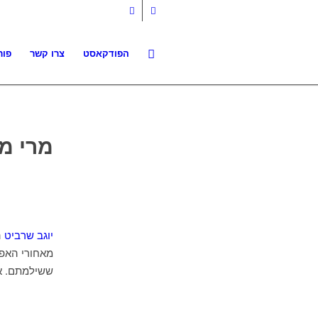
הפודקאסט
צרו קשר
פור
מרי מ
יוגב שרביט
ה
מאחורי האפ
ששילמתם. א