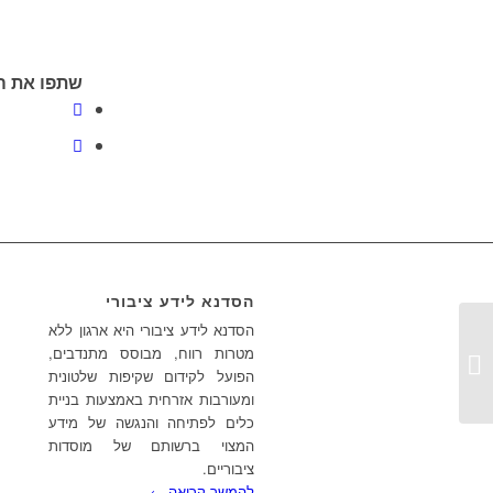
שתפו את ה
הסדנא לידע ציבורי
הסדנא לידע ציבורי היא ארגון ללא
מרי משוחחת עם ד”ר רועי פלד על חוק
מטרות רווח, מבוסס מתנדבים,
חופש המידע...
הפועל לקידום שקיפות שלטונית
ומעורבות אזרחית באמצעות בניית
כלים לפתיחה והנגשה של מידע
המצוי ברשותם של מוסדות
ציבוריים.
להמשך קריאה ←