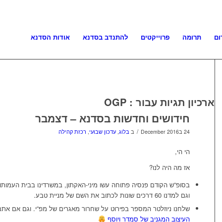
ום
תרומה
פרוייקטים
להתנדב בסדנא
אודות הסדנא
ארכיון תגיות עבור :
OGP
חידושים וחדשות בסדנא – דצמבר
/
24 בDecember 2016
ב
בלוג
,
עדכון שבועי
,
רכזת קהילה
הי הי,
אז מה היה לנו?
בסופ”ש הקודם פנסיה פתוחה עשו מיני-האקתון, במשרדינו בבית העמות
וגם למדנו 60 דרכים שונות לכתוב את השם של מניית טבע.
שלחנו ניוזלטר המספר בפירוט על שחרור מאגרים של מפ”י. וגם אם אתם
העיצוב המגניב של סמדר ויוסף