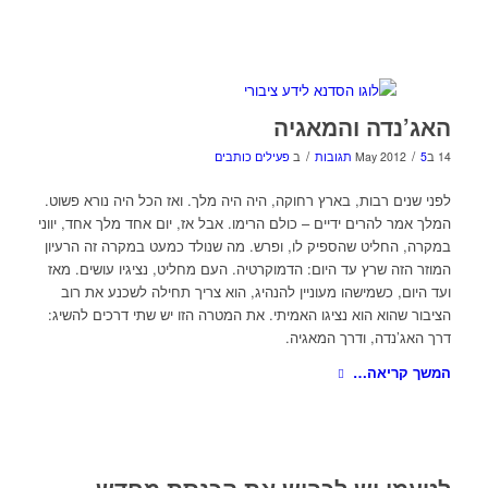
האג’נדה והמאגיה
/
/
14 בMay 2012
5 תגובות
ב
פעילים כותבים
לפני שנים רבות, בארץ רחוקה, היה היה מלך. ואז הכל היה נורא פשוט.
המלך אמר להרים ידיים – כולם הרימו. אבל אז, יום אחד מלך אחד, יווני
במקרה, החליט שהספיק לו, ופרש. מה שנולד כמעט במקרה זה הרעיון
המוזר הזה שרץ עד היום: הדמוקרטיה. העם מחליט, נציגיו עושים. מאז
ועד היום, כשמישהו מעוניין להנהיג, הוא צריך תחילה לשכנע את רוב
הציבור שהוא הוא נציגו האמיתי. את המטרה הזו יש שתי דרכים להשיג:
דרך האג’נדה, ודרך המאגיה.
המשך קריאה…
לטעמי יש לכבוש את הכנסת מחדש