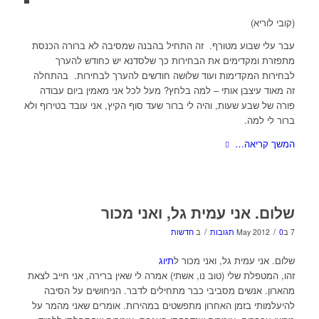
(קובי לוריא)
עבר עלי שבוע מטורף. זה התחיל בהבנה שמסיבה לא ברורה הכנסת
מתפזרת ומקדימים את הבחירות כך שלסדנא יש כחודש להערך
לבחירות המקדימות ועוד שלושה חודשים להערך לבחירות. בהתחלה
זה מאוד עיצבן אותי – למה בלחץ? מעל לכל אני מאמין ביום עבודה
פורה של שבע שעות, והיה לי ברור שעד סוף הקיץ, אני עובד בטירוף ולא
ברור לי למה.
המשך קריאה…
שלום. אני עמית גל, ואני מכור
/
/
7 בMay 2012
0 תגובות
ב
חדשות
שלום. אני עמית גל, ואני מכור ל
תיוג
זהו, המטפלת שלי (טוב נו, אשתי) אמרה לי שאין ברירה, אני חייב לצאת
מהארון. אנשים מסביבי כבר מתחילים לדבר. הניחושים על הסיבה
להיעלמותי בזמן האחרון מתפשטים במהירות. אומרים שאני מהמר על