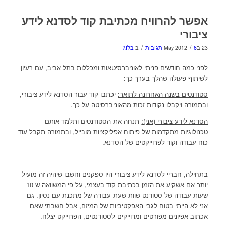
אפשר להרוויח מכתיבת קוד לסדנא לידע
ציבורי
/
/
23 בMay 2012
6 תגובות
ב
בלוג
לפני כמה חודשים פניתי לאוניברסיטאות ומכללות בתל אביב, עם רעיון
לשיתוף פעולה שהלך בערך כך:
סטודנטים בשנה האחרונה לתואר:
יכתבו קוד עבור הסדנא לידע ציבורי,
ובתמורה ויקבלו נקודות זכות מהאוניברסיטה על כך.
הסדנא לידע ציבורי (אני):
תנחה את הסטודנטים ותלמד אותם
טכנולוגיות מתקדמות של פיתוח אפליקציות מובייל, ובתמורה תקבל עוד
כוח עבודה וקוד לפרוייקטים של הסדנא.
בתחילה, חבריי לסדנא לידע ציבורי היו ספקנים וחשבו שיהיה זה מועיל
יותר אם אשקיע את הזמן בכתיבת קוד בעצמי, על פי המשוואה ש 10
שעות עבודה של סטודנט שוות שעת עבודה של מתכנת עם נסיון. גם
אני לא הייתי בטוח לגבי האפקטיביות של המיזם, אבל חשבתי שאם
אכתוב אפיונים מפורטים ומדוייקים לסטודנטים, הפרוייקט יצלח.