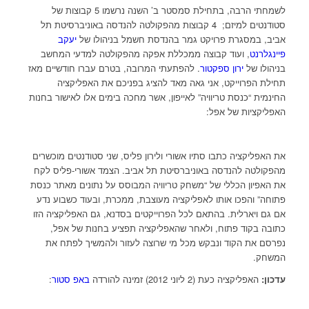
לשמחתי הרבה, בתחילת סמסטר ב’ השנה נרשמו 5 קבוצות של
סטודנטים למיזם; 4 קבוצות מהפקולטה להנדסה באוניברסיטת תל
אביב, במסגרת פרויקט גמר בהנדסת חשמל בניהולו של
יעקב
פיינגלרנט
, ועוד קבוצה ממכללת אפקה מהפקולטה למדעי המחשב
בניהולו של
ירון ספקטור
. להפתעתי המרובה, בטרם עברו חודשיים מאז
תחילת הפרוייקט, אני גאה מאד להציג בפניכם את האפליקציה
החינמית “כנסת טריוויה” לאייפון, אשר מחכה בימים אלו לאישור בחנות
האפליקציות של אפל:
את האפליקציה כתבו סתיו אשורי ולירון פליס, שני סטודנטים מוכשרים
מהפקולטה להנדסה באוניברסיטת תל אביב. הצמד אשורי-פליס לקח
את האפיון הכללי של “משחק טריוויה המבוסס על נתונים מאתר כנסת
פתוחה” והפכו אותו לאפליקציה מעוצבת, ממכרת, ובעוד כשבוע נדע
אם גם ויארלית. בהתאם לכל הפרוייקטים בסדנא, גם האפליקציה הזו
כתובה בקוד פתוח, ולאחר שהאפליקציה תפציע בחנות של אפל,
נפרסם את הקוד ונבקש מכל מי שרוצה לעזור ולהמשיך לפתח את
המשחק.
עדכון:
האפליקציה כעת (2 ליוני 2012) זמינה להורדה
באפ סטור
: