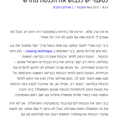
/
/
9 בMay 2012
9 תגובות
ב
פעילים כותבים
אז זהו ערן, שלא. הרעיון של בחירות בספטמבר היה רעיון רע, אבל מה
שגורם לי להקיא שזה אף פעם לא היה “על אמת”.
ביבי הבין שכדי לסגור עסקה עם מופז הגמל צריך “קש” שישבור את גבו.
כמו איש מכירות מיומן, ביבי השתמש ב
closing technique
– חוק פיזור
הכנסת. הצעת החוק לפיזור הכנסת שעברה בקריאה ראשונה
במליאה, היתה רק “קש” וביזתה את בית הנבחרים הישראלי ואותנו –
הריבונים האמיתיים. אני מנחש שביבי מעולם לא התכוון להקדים את
הבחירות, והצעת החוק לפיזור הכנסת בקריאה ראשונה התבססה על
מצג שווא וחוסר תום לב: בזמן שגילעד ארדן הציג את החוק לפיזור
הכנסת במליאה: “בצער רב, אפילו יגון, אני מתכבד להציג בפני הכנסת
את הצעת החוק להתפזרות הכנסת מטעם הממשלה” ביבי וחברו
הסוטה סגרו בסודי-סודות ממשלת אחדות עם יושב ראש האופוזיציה.
ביבי הפך את הכנסת לקרקס ובגד בדמוקרטיה הישראלית. אני לא יודע
את מי הממשלה הזאת משרתת, אבל לא נראה לי שזה אותנו. אני מקווה
שחברי הכנסת מהקואלציה יתעשתו ויעזבו את מפלגתם (או עם