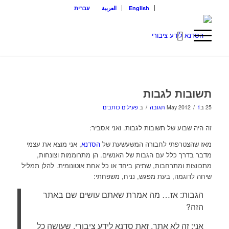
English
العربية
עברית
תשובות לגבות
/
/
25 בMay 2012
1 תגובה
ב
פעילים כותבים
זה היה שבוע של תשובות לגבות. ואני אסביר:
מאז שהצטרפתי לחבורה המשעשעת של
הסדנא
, אני מוצא את עצמי
מדבר בדרך כלל עם הגבות של האנשים. הן מתרוממות וצונחות,
מתכווצות ומתרחבות, שתיהן ביחד או כל אחת אוטונומית. להלן תמליל
שיחה לדוגמה, בעת מפגש, נניח, משפחתי:
הגבות: אז… מה אמרת שאתם עושים שם באתר
הזה?
אני: זה לא אתר, זאת סדנא לידע ציבורי, שעושה כל