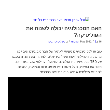
האם הטכנולוגיה יכולה לשנות את
הפוליטיקה?
/
/
16 בMay 2012
3 תגובות
ב
פעילים כותבים
טוב אז לפני כשבועיים נעניתי לאתגר של חבר טוב בשם יואב ייבין
מהמינהל הקהילתי “גינות העיר” בירושלים, לתת הרצאה קצרה בסגנון
של TED בפני צעירים ירושלמים. המינהל הקהילתי ארגן בצורה יפה
מאוד את האירוע, כולל צילום וידאו מכמה זוויות (המצגת, המצגת…
לרוב לא מצלמים אותה) והנה התוצאה בפניכם: