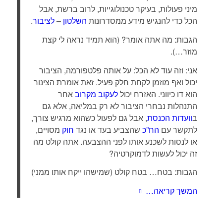
מיני פעולות, בעיקר טכנולוגייות, לרוב ברשת, אבל
הכל כדי להנגיש מידע ממסדרונות
השלטון
–
לציבור
.
הגבות: מה אתה אומר? (הוא תמיד נראה לי קצת
מוזר…).
אני: וזה עוד לא הכל: על אותה פלטפורמה, הציבור
יכול ואף מוזמן לקחת חלק פעיל. זאת אומרת הצינור
הוא דו כיווני. האזרח יכול
לעקוב מקרוב
אחר
התנהלות נבחרי הציבור לא רק במליאה, אלא גם
ב
וועדות הכנסת
, אבל גם לפעול כשהוא מרגיש צורך,
לתקשר עם
הח”כ
שהצביע בעד או נגד
חוק
מסויים,
או לנסות לשכנע אותו לפני ההצבעה. אתה קולט מה
זה יכול לעשות לדמוקרטיה?
הגבות: בטח… בטח קולט (שמישהו ייקח אותו ממני)
המשך קריאה…