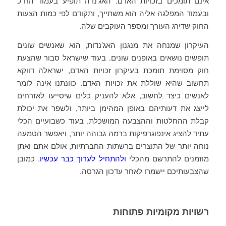
אינם תומכים בזכויות האדם. האג’נדה תופיע בעמוד הח”כ
ובעמוד המפלגה אליה הוא משתייך, ותקודם לפי כמות הצעות
החוק שדירג העורך ומספר העוקבים שלה.
העיקרון שמנחה את מנגנון האג’נדות, הוא שאנשים שונים
תופשים נושאים באופנים שונים. בעוד שישראל סבור שהצעת
חוק מסוימת תומכת בעיקרון זכויות האדם, ישראלה דווקא
תחשוב שהיא שוללת את זכויות האדם. כוונתנו אינה לומר
לאנשים כיצד לחשוב, אלא להעניק כלים שיסייעו לאזרחים
לייצג את דעותיהם באופן המהימן ביותר, ולשפר את יכולת
קבלת ההחלטות וההצבעה המושכלת. בעוד כשבועיים הכלי
עתיד להציג אינפוגרפיקות ברמה גבוהה יותר, ויאפשר הטמעה
נוחה יותר של התוצרים ברשתות החברתיות, אולם אתם ואתן
מוזמנים להתרשם מהכלי
ולהתחיל לערוך כבר עכשיו
. כמובן
שהצבעותיכם יישמרו לאחר עדכון הגרסה.
רשויות
מקומיות פתוחות