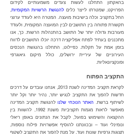
בהאקתון התחלנו לעשות צעדים משמעותיים לקידום
הפרויקט, שמטרתו לייצר כלים
להנגשת הרשויות המקומיות
,
החל בתקציב וכלה בישיבות מועצה. המטרה היא לעודד ערוצי
תקשורת פתוחה בין התושבים לבין המועצה המקומית, ולעודד
מעורבות גדולה יותר של התושב בהתנהלות הרשות. כך, אנו
מתכננים בעתיד לפתח אפליקציה דרכה יוכלו התושבים לדווח
בזמן אמת על תקלות. כפיילוט, התחלנו בהנגשת הנכסים
העירוניים של עיריית ירושלים, כולל מיקום גיאוגרפי
ופונקציונאליות.
התקציב הפתוח
לקראת תקציב המדינה לשנת 2013, אנחנו עובדים על דרכים
חדשות להפוך את התקציב לנגיש יותר, נהיר יותר וקל יותר
לשיתוף ברשת.
האתר הנוכחי שלנו
להנגשת תקציב המדינה
מאפשר לראות מגמות תקציביות משנת 1992, להשוות בין
ההקצאה והשימוש בפועל, לקבל את הנתונים באופן ריאלי
ונומינלי ועוד – ובכוונתנו להוסיף אפשרויות פילוח נוספות,
תצוגות גרפיות שונות ועוד, על מנת להפוך את התקציב לשקוף