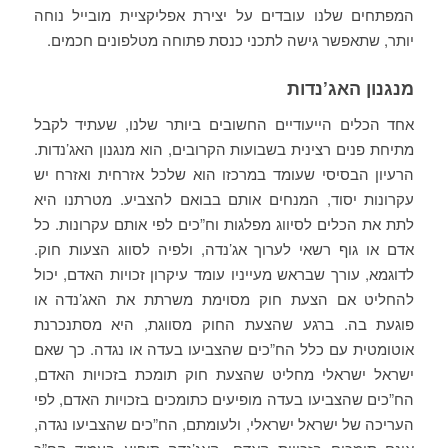
המפתחים שלנו עובדים על יצירת אפליקציית מובייל נוחה
יותר, שתאפשר גישה לתכני כנסת פתוחה מטלפונים חכמים.
מנגנון האג’נדות
אחד הכלים הייעודיים החשובים ביותר שלנו, שעתיד לקבל
מתיחת פנים רצינית בשבועות הקרובים, הוא מנגנון האג’נדות.
הרעיון הבסיסי שעומד במרכזו הוא שלכל אזרחית ואזרח יש
עקרונות יסוד, המנחים אותם בבואם להצביע. מטרתנו היא
לתת את הכלים לסיווג מפלגות וח”כים לפי אותם עקרונות. כל
אדם או גוף רשאי לערוך אג’נדה, ולפיה לסווג הצעות חוק.
לדוגמא, עורך שבראש מעייניו עומד עיקרון זכויות האדם, יכול
להחליט אם הצעת חוק מסוימת משרתת את האג’נדה או
פוגעת בה. ברגע שהצעת החוק מסווגת, היא מסתנכרנת
אוטומטית עם כלל הח”כים שהצביעו בעדה או נגדה. כך שאם
ישראל ישראלי מחליט שהצעת חוק תומכת בזכויות האדם,
הח”כים שהצביעו בעדה מופיעים כתומכים בזכויות האדם, לפי
העריכה של ישראל ישראלי, ולעומתם, הח”כים שהצביעו נגדה,