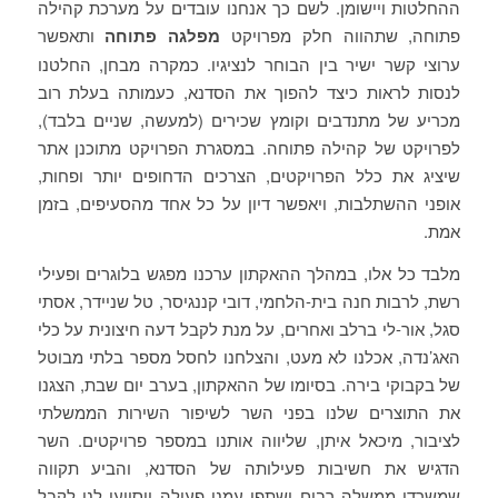
ההחלטות ויישומן. לשם כך אנחנו עובדים על מערכת קהילה
פתוחה, שתהווה חלק מפרויקט
מפלגה פתוחה
ותאפשר
ערוצי קשר ישיר בין הבוחר לנציגיו. כמקרה מבחן, החלטנו
לנסות לראות כיצד להפוך את הסדנא, כעמותה בעלת רוב
מכריע של מתנדבים וקומץ שכירים (למעשה, שניים בלבד),
לפרויקט של קהילה פתוחה. במסגרת הפרויקט מתוכנן אתר
שיציג את כלל הפרויקטים, הצרכים הדחופים יותר ופחות,
אופני ההשתלבות, ויאפשר דיון על כל אחד מהסעיפים, בזמן
אמת.
מלבד כל אלו, במהלך ההאקתון ערכנו מפגש בלוגרים ופעילי
רשת, לרבות חנה בית-הלחמי, דובי קננגיסר, טל שניידר, אסתי
סגל, אור-לי ברלב ואחרים, על מנת לקבל דעה חיצונית על כלי
האג’נדה, אכלנו לא מעט, והצלחנו לחסל מספר בלתי מבוטל
של בקבוקי בירה. בסיומו של ההאקתון, בערב יום שבת, הצגנו
את התוצרים שלנו בפני השר לשיפור השירות הממשלתי
לציבור, מיכאל איתן, שליווה אותנו במספר פרויקטים. השר
הדגיש את חשיבות פעילותה של הסדנא, והביע תקווה
שמשרדי ממשלה רבים ישתפו עמנו פעולה ויסייעו לנו לקבל