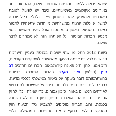
ישראל יכולה ללמוד ממדינות אחרות בעולם, המנוסות יותר
באירועים אקולוגיים משמעותיים, כיצד יש לפעול לטובת
האזרחים ולהעניק להם ביטחון פיזי וכלכלי. בקליפורניה
למשל, פועלות קרנות ממשלתיות מיוחדות שתפקידן לתמוך
באזרחים שניזוקו באסון טבע מסדר גודל שאינו מאפשר כיסוי
מכספי חברות הביטוח. על הפיתרון הזה לא ממהרים לדבר
אצלנו.
בשנת 2012 התקיימו שתי ישיבות בכנסת בעניין היערכות
הרשויות לרעידת אדמה בהיקף משמעותי. לשחקנים הקודמים,
ח”כ אמנון כהן וח”כ פאינה קירשנבאום, חברו גם הח”כים
דב
חנין
(חד”ש)
ואורי מקלב
(יהדות התורה). בדיונים
בהשתתפותם דובר בעיקר על ביטוח ממשלתי לנכסי מדינה,
כבתי חולים וכבתי ספר. ח”כ חנין דיבר על אפשרות לתת סיוע
לאזרחים המצויים באזורי סיכון גבוהים, כדי שאלה יוכלו לחזק
את יסודות בתיהם. ואולם בינתיים, כיוון הרוח לא השתנה
בכנסת, ורוב חבריה מוסיפים להצביע נגד הצעות חוק
המבקשות לעגן בחקיקה את מחוייבות הממשלה כלפי