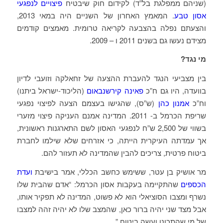
(שניהם ממפלגת בל”ד) לקידום חוק שיבטיח
פיצויים לנפגעי
אסון טבע
. המאמץ האחרון של השניים היה במאי 2013,
והצעתם נפלה בהצבעה לקריאה טרומית. מאמצים קודמים
מצידם נעשו גם בשנים 2011 ו – 2009.
מי נגד?
בין מצביעי הנגד להעברת ההצעה של זחאלקה וזועבי לדיון
בוועדה, היו גם ח”כ
פאינה קירשנבאום
(הליכוד-ישראל ביתנו)
וח”כ
אמנון כהן
(ש”ס), שהגישו בעצמם הצעה לפיצוי נפגעי
שריפת הכרמל ב- 2011. המדינה אמנם העניקה פיצוי מזערי
בשווי של 2,500 ש”ח לנפגעי האסון לשם התארגנות ראשונית,
אך עמדתה העיקרית הייתה, כי אזרחים שלא שילמו לחברת
ביטוח פרטית, צריכים להבין שהמדינה לא תעזור להם.
מר אושיק בן עטר, ששימש כחשב הכללי, אמר בישיבת
ועדת
הכספים
שהתקיימה בעקבות אסון הכרמל: “אדם שהבית שלו
נשרף ומצבו הסוציאלי הוא לא פשוט, המדינה לא תפקיר אותו,
אבל מצד שני יהיה ברור כאן, שהמצב שלו לא יהיה זהה למצבו
של מי שהתכונן ועשה ביטוח.”