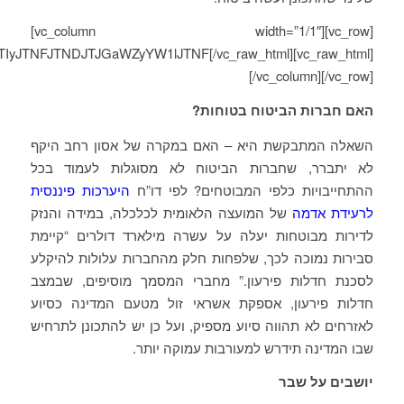
[vc_row][vc_column width=”1/1″]
TIyJTNFJTNDJTJGaWZyYW1lJTNF[/vc_raw_html]
[/vc_column][/vc_row]
האם חברות הביטוח בטוחות?
השאלה המתבקשת היא – האם במקרה של אסון רחב היקף
לא יתברר, שחברות הביטוח לא מסוגלות לעמוד בכל
ההתחייבויות כלפי המבוטחים? לפי דו”ח
היערכות פיננסית
לרעידת אדמה
של המועצה הלאומית לכלכלה, במידה והנזק
לדירות מבוטחות יעלה על עשרה מילארד דולרים “קיימת
סבירות נמוכה לכך, שלפחות חלק מהחברות עלולות להיקלע
לסכנת חדלות פירעון.” מחברי המסמך מוסיפים, שבמצב
חדלות פירעון, אספקת אשראי זול מטעם המדינה כסיוע
לאזרחים לא תהווה סיוע מספיק, ועל כן יש להתכונן לתרחיש
שבו המדינה תידרש למעורבות עמוקה יותר.
יושבים על שבר