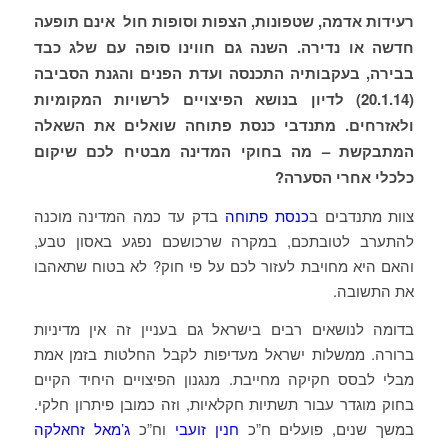
רעידות אדמה, שטפונות, הצפות וסופות חול אינם תופעה
חדשה או נדירה. השנה גם חווינו סופה עם שלג כבד
בבירה, בעקבותיה התכנסה ועדת הפנים והגנת הסביבה
(20.1.14) לדיון בנושא הפיצויים לרשויות המקומיות
ולאזרחים. מתנדבי כנסת פתוחה שואלים את השאלה
המתבקשת – מה בחוקי המדינה מבטיח לכם שיקום
כלכלי אחרי הסערה?
צוות מתנדבים ב
כנסת פתוחה
בדק עד כמה המדינה מוכנה
להתערב לטובתכם, במקרה שרכושכם נפגע באסון טבע,
והאם היא מחויבת לעזור לכם על פי חוק? לא בטוח שתאהבו
את התשובה.
בדומה לנושאים רבים בישראל גם בעניין זה אין מדיניות
ברורה. ממשלות ישראל מעדיפות לקבל החלטות בזמן אמת
מבלי לבסס חקיקה מחייבת. מנגנון הפיצויים היחיד הקיים
בחוק מוגדר עבור תשתיות חקלאיות, וזה כמובן פיתרון חלקי.
במשך שנים, פועלים ח”כ
חנין זועבי
וח”כ
ג’מאל זחאלקה